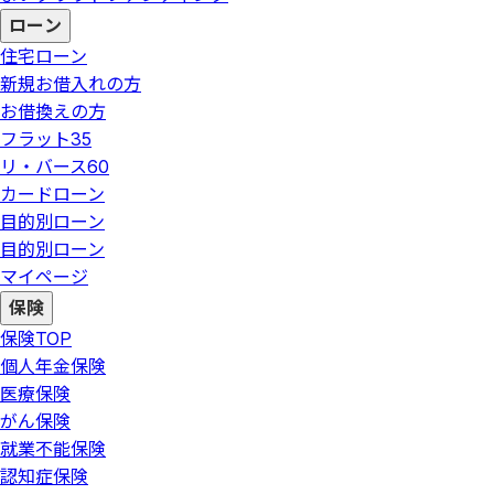
ローン
住宅ローン
新規お借入れの方
お借換えの方
フラット35
リ・バース60
カードローン
目的別ローン
目的別ローン
マイページ
保険
保険
TOP
個人年金保険
医療保険
がん保険
就業不能保険
認知症保険