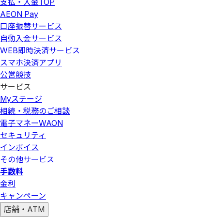
支払・入金
TOP
AEON Pay
口座振替サービス
自動入金サービス
WEB即時決済サービス
スマホ決済アプリ
公営競技
サービス
Myステージ
相続・税務のご相談
電子マネーWAON
セキュリティ
インボイス
その他サービス
手数料
金利
キャンペーン
店舗・ATM