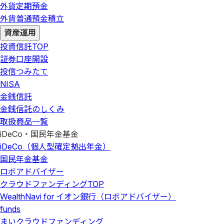
外貨定期預金
外貨普通預金積立
資産運用
投資信託
TOP
証券口座開設
投信つみたて
NISA
金銭信託
金銭信託のしくみ
取扱商品一覧
iDeCo・国民年金基金
iDeCo（個人型確定拠出年金）
国民年金基金
ロボアドバイザー
クラウドファンディング
TOP
WealthNavi for イオン銀行（ロボアドバイザー）
funds
まいクラウドファンディング