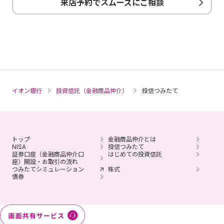
来店予約でスムーズにご相談
ません。
金融商品仲介で取扱う有価証券等は、金利・為替・株式相
場等の変動や、有価証券の発行者の業務または財産の状況
の変化等により価格が変動し、損失が生じるおそれがあり
ます。
取引に際しては、マネックス証券が定める手数料等がかか
ります。手数料は商品・銘柄・取引金額・取引方法・取引
イオン銀行
投資信託（金融商品仲介）
投信つみたて
チャネル等により異なり、多岐にわたるため、具体的な金
額または計算方法を記載することができません。
各商品のリスク・手数料についてはマネックス証券のホー
ムページにてご確認ください。
トップ
金融商品仲介とは
NISA
投信つみたて
証券口座（金融商品仲介口
はじめての投資信託
各商品をお申込みの際には、マネックス証券ホームページ
座）開設・お取引の流れ
に掲載の「契約締結前交付書面」、「上場有価証券等書
つみたてシミュレーション
株式
債券
面」、「目論見書補完書面」、「目論見書」、「リスク・
手数料などの重要事項」等を必ずお読みいただき、ご自身
でご判断ください。
金融商品仲介において、イオン銀行はマネックス証券への