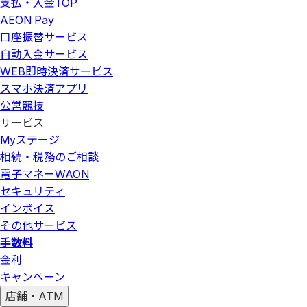
支払・入金
TOP
AEON Pay
口座振替サービス
自動入金サービス
WEB即時決済サービス
スマホ決済アプリ
公営競技
サービス
Myステージ
相続・税務のご相談
電子マネーWAON
セキュリティ
インボイス
その他サービス
手数料
金利
キャンペーン
店舗・ATM