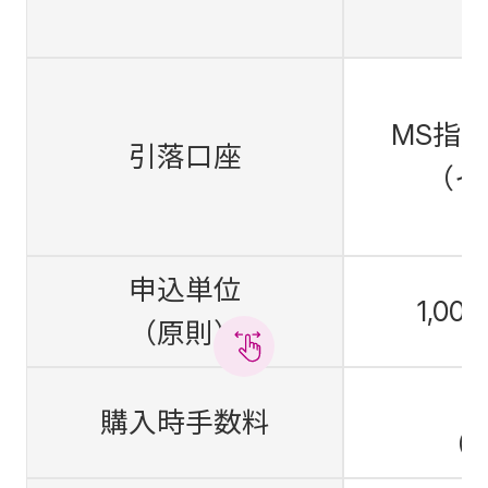
（
MS指
引落口座
（イ
申込単位
1,0
（原則）
購入時手数料
（