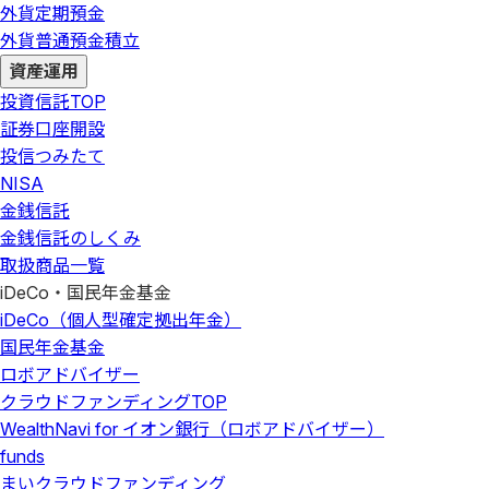
外貨定期預金
外貨普通預金積立
資産運用
投資信託
TOP
証券口座開設
投信つみたて
NISA
金銭信託
金銭信託のしくみ
取扱商品一覧
iDeCo・国民年金基金
iDeCo（個人型確定拠出年金）
国民年金基金
ロボアドバイザー
クラウドファンディング
TOP
WealthNavi for イオン銀行（ロボアドバイザー）
funds
まいクラウドファンディング