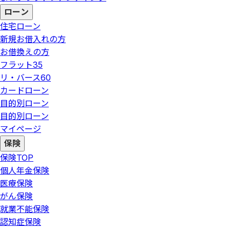
ローン
住宅ローン
新規お借入れの方
お借換えの方
フラット35
リ・バース60
カードローン
目的別ローン
目的別ローン
マイページ
保険
保険
TOP
個人年金保険
医療保険
がん保険
就業不能保険
認知症保険