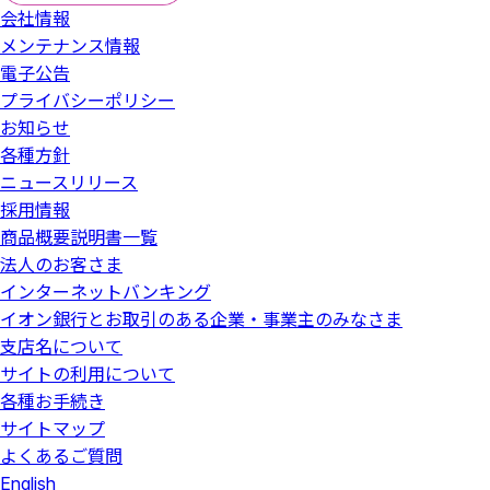
証券総合取引口座開設のお申込みおよびマネックス証券と
会社情報
の証券取引に関する勧誘を行います。
メンテナンス情報
電子公告
イオン銀行はマネックス証券とは別法人であり、金融商品
プライバシーポリシー
仲介のご利用にあたっては、「金融商品仲介（マネックス
お知らせ
証券）口座」の開設が必要です。金融商品仲介の口座開設
をお申込みいただくと、お取引口座はマネックス証券に証
各種方針
券総合取引口座として開設されます。
ニュースリリース
採用情報
証券総合取引口座開設後の株式売買等のお取引について
商品概要説明書一覧
は、すべてお客さまとマネックス証券とのお取引になりま
法人のお客さま
す。
インターネットバンキング
イオン銀行にはマネックス証券とお客さまとの契約締結に
イオン銀行とお取引のある企業・事業主のみなさま
関する代理権はありません。したがって、マネックス証券
支店名について
とお客さまとの間の契約の締結権はありません。
サイトの利用について
マネックス証券の商品・サービスについては、マネックス
各種お手続き
証券のウェブサイトをご覧いただくか、「マネックス証券
サイトマップ
コールセンター」までお問い合わせください。
よくあるご質問
English