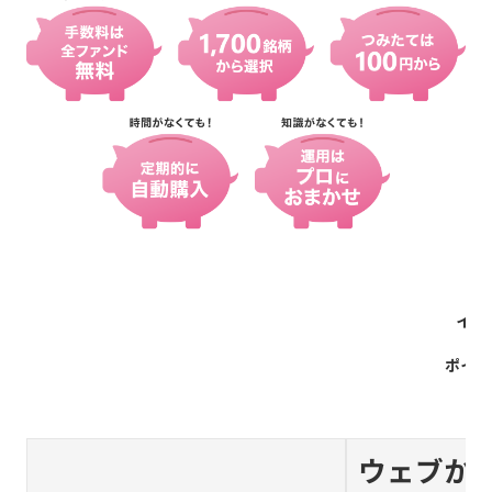
イオ
ポイン
ウェブか