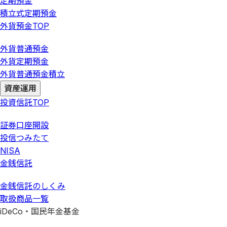
定期預金
積立式定期預金
外貨預金
TOP
外貨普通預金
外貨定期預金
外貨普通預金積立
資産運用
投資信託
TOP
証券口座開設
投信つみたて
NISA
金銭信託
金銭信託のしくみ
取扱商品一覧
iDeCo・国民年金基金