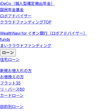
iDeCo（個人型確定拠出年金）
国民年金基金
ロボアドバイザー
クラウドファンディング
TOP
WealthNavi for イオン銀行（ロボアドバイザー）
funds
まいクラウドファンディング
ローン
住宅ローン
新規お借入れの方
お借換えの方
フラット35
リ・バース60
カードローン
目的別ローン