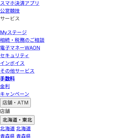
スマホ決済アプリ
公営競技
サービス
Myステージ
相続・税務のご相談
電子マネーWAON
セキュリティ
インボイス
その他サービス
手数料
金利
キャンペーン
店舗・ATM
店舗
北海道・東北
北海道
北海道
青森県
青森県