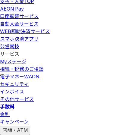
支払・入金
TOP
AEON Pay
口座振替サービス
自動入金サービス
WEB即時決済サービス
スマホ決済アプリ
公営競技
サービス
Myステージ
相続・税務のご相談
電子マネーWAON
セキュリティ
インボイス
その他サービス
手数料
金利
キャンペーン
店舗・ATM