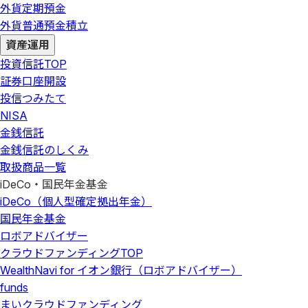
外貨定期預金
外貨普通預金積立
資産運用
投資信託
TOP
証券口座開設
投信つみたて
NISA
金銭信託
金銭信託のしくみ
取扱商品一覧
iDeCo・国民年金基金
iDeCo（個人型確定拠出年金）
国民年金基金
ロボアドバイザー
クラウドファンディング
TOP
WealthNavi for イオン銀行（ロボアドバイザー）
funds
まいクラウドファンディング