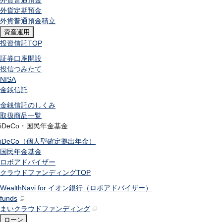
外貨普通預金
外貨定期預金
外貨普通預金積立
資産運用
投資信託
TOP
証券口座開設
投信つみたて
NISA
金銭信託
金銭信託のしくみ
取扱商品一覧
iDeCo・国民年金基金
iDeCo（個人型確定拠出年金）
国民年金基金
ロボアドバイザー
クラウドファンディング
TOP
WealthNavi for イオン銀行（ロボアドバイザー）
funds
まいクラウドファンディング
ローン