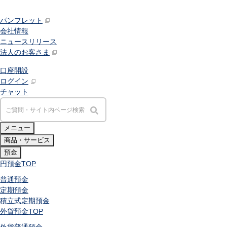
パンフレット
会社情報
ニュースリリース
法人のお客さま
口座開設
ログイン
チャット
メニュー
商品・サービス
預金
円預金
TOP
普通預金
定期預金
積立式定期預金
外貨預金
TOP