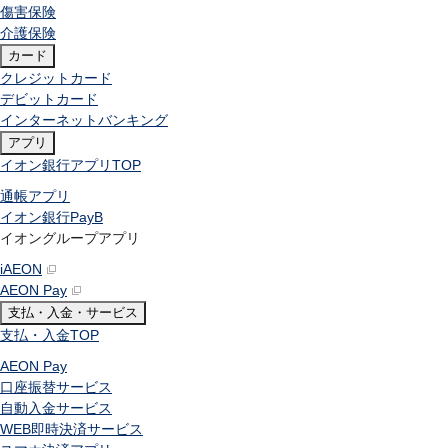
傷害保険
介護保険
カード
クレジットカード
デビットカード
インターネットバンキング
アプリ
イオン銀行アプリ
TOP
通帳アプリ
イオン銀行PayB
イオングループアプリ
iAEON
AEON Pay
支払・入金・サービス
支払・入金
TOP
AEON Pay
口座振替サービス
自動入金サービス
WEB即時決済サービス