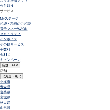
スマホ決済アプリ
公営競技
サービス
Myステージ
相続・税務のご相談
電子マネーWAON
セキュリティ
インボイス
その他サービス
手数料
金利
キャンペーン
店舗・ATM
店舗
北海道・東北
北海道
青森県
岩手県
宮城県
秋田県
山形県