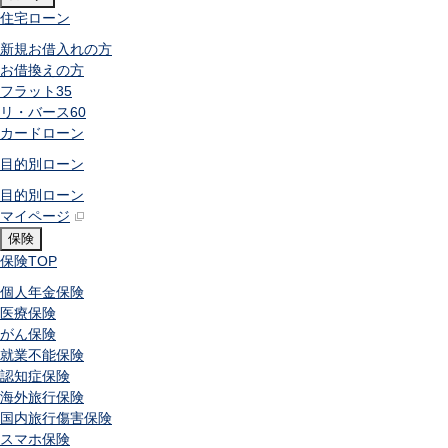
住宅ローン
新規お借入れの方
お借換えの方
フラット35
リ・バース60
カードローン
目的別ローン
目的別ローン
マイページ
保険
保険
TOP
個人年金保険
医療保険
がん保険
就業不能保険
認知症保険
海外旅行保険
国内旅行傷害保険
スマホ保険