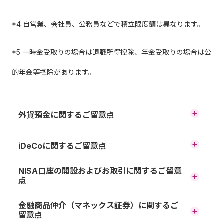
*4 自営業、会社員、公務員などで積立限度額は異なります。
*5 一時金受取りの場合は退職所得控除、年金受取りの場合は公
的年金等控除があります。
外貨預金に関するご留意点
円貨と外貨を交換する際の為替相場の変動により為替差損
iDeCoに関するご留意点
が生じ、払戻した円貨建て元本がお預入れ時の円貨建て元
本を下回ることがあります。
原則、60歳まで途中の引出し、脱退はできません。
NISA口座の開設およびお取引に関するご留意
外貨から円貨への交換には、1通貨単位あたり最大0.5円の為
点
運用商品はご自身でご選択いただきます。運用の結果によ
替手数料がかかります。その結果、為替相場に変動がなく
っては、損失が生じる可能性があります。
ても、お預入れされた円貨建ての元本を下回ることがあり
口座開設および金融機関変更に
金融商品仲介（マネックス証券）に関するご
ます。
留意点
加入から受取りが終了するまでの間、所定の手数料がかか