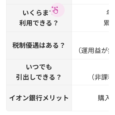
いくらまで
年
利用できる？
累積
税制優遇はある？
（運用益が無
いつでも
引出しできる？
（非課税
イオン銀行メリット
購入