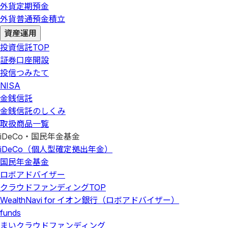
外貨定期預金
外貨普通預金積立
資産運用
投資信託
TOP
証券口座開設
投信つみたて
NISA
金銭信託
金銭信託のしくみ
取扱商品一覧
iDeCo・国民年金基金
iDeCo（個人型確定拠出年金）
国民年金基金
ロボアドバイザー
クラウドファンディング
TOP
WealthNavi for イオン銀行（ロボアドバイザー）
funds
まいクラウドファンディング