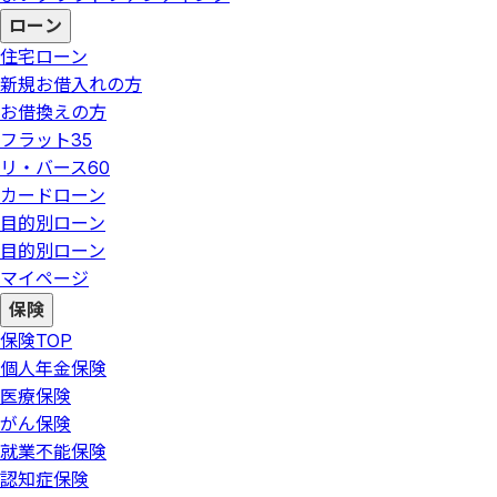
ローン
住宅ローン
新規お借入れの方
お借換えの方
フラット35
リ・バース60
カードローン
目的別ローン
目的別ローン
マイページ
保険
保険
TOP
個人年金保険
医療保険
がん保険
就業不能保険
認知症保険