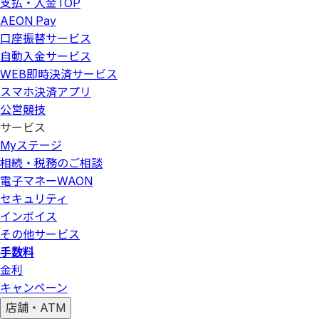
支払・入金
TOP
AEON Pay
口座振替サービス
自動入金サービス
WEB即時決済サービス
スマホ決済アプリ
公営競技
サービス
Myステージ
相続・税務のご相談
電子マネーWAON
セキュリティ
インボイス
その他サービス
手数料
金利
キャンペーン
店舗・ATM