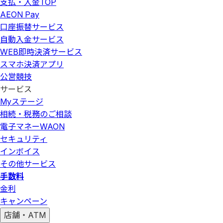
支払・入金
TOP
AEON Pay
口座振替サービス
自動入金サービス
WEB即時決済サービス
スマホ決済アプリ
公営競技
サービス
Myステージ
相続・税務のご相談
電子マネーWAON
セキュリティ
インボイス
その他サービス
手数料
金利
キャンペーン
店舗・ATM