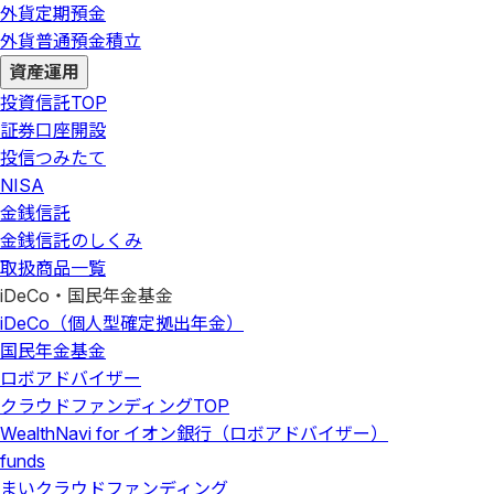
外貨定期預金
外貨普通預金積立
資産運用
投資信託
TOP
証券口座開設
投信つみたて
NISA
金銭信託
金銭信託のしくみ
取扱商品一覧
iDeCo・国民年金基金
iDeCo（個人型確定拠出年金）
国民年金基金
ロボアドバイザー
クラウドファンディング
TOP
WealthNavi for イオン銀行（ロボアドバイザー）
funds
まいクラウドファンディング