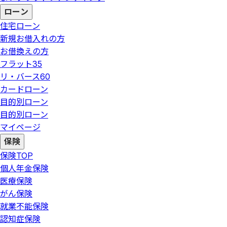
ローン
住宅ローン
新規お借入れの方
お借換えの方
フラット35
リ・バース60
カードローン
目的別ローン
目的別ローン
マイページ
保険
保険
TOP
個人年金保険
医療保険
がん保険
就業不能保険
認知症保険