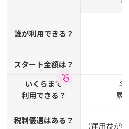
誰が利用できる？
スタート金額は？
1
いくらまで
年
利用できる？
累積
税制優遇はある？
（運用益が無