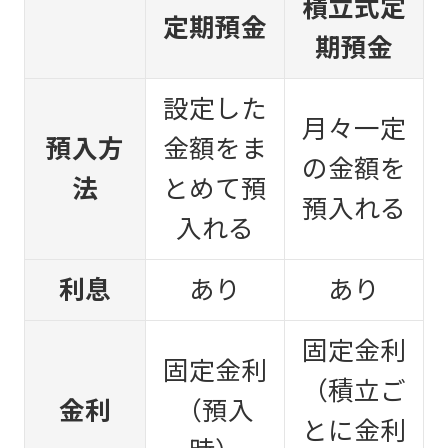
積立式定
定期預金
期預金
設定した
月々一定
預入方
金額をま
の金額を
法
とめて預
預入れる
入れる
利息
あり
あり
固定金利
固定金利
（積立ご
金利
（預入
とに金利