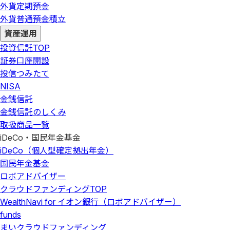
外貨定期預金
外貨普通預金積立
資産運用
投資信託
TOP
証券口座開設
投信つみたて
NISA
金銭信託
金銭信託のしくみ
取扱商品一覧
iDeCo・国民年金基金
iDeCo（個人型確定拠出年金）
国民年金基金
ロボアドバイザー
クラウドファンディング
TOP
WealthNavi for イオン銀行（ロボアドバイザー）
funds
まいクラウドファンディング