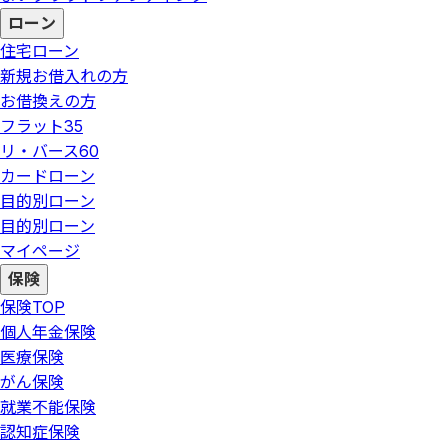
ローン
住宅ローン
新規お借入れの方
お借換えの方
フラット35
リ・バース60
カードローン
目的別ローン
目的別ローン
マイページ
保険
保険
TOP
個人年金保険
医療保険
がん保険
就業不能保険
認知症保険