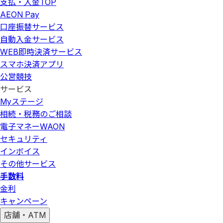
支払・入金
TOP
AEON Pay
口座振替サービス
自動入金サービス
WEB即時決済サービス
スマホ決済アプリ
公営競技
サービス
Myステージ
相続・税務のご相談
電子マネーWAON
セキュリティ
インボイス
その他サービス
手数料
金利
キャンペーン
店舗・ATM