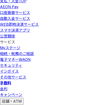
支払・入金
TOP
AEON Pay
口座振替サービス
自動入金サービス
WEB即時決済サービス
スマホ決済アプリ
公営競技
サービス
Myステージ
相続・税務のご相談
電子マネーWAON
セキュリティ
インボイス
その他サービス
手数料
金利
キャンペーン
店舗・ATM