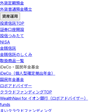
外貨定期預金
外貨普通預金積立
資産運用
投資信託
TOP
証券口座開設
投信つみたて
NISA
金銭信託
金銭信託のしくみ
取扱商品一覧
iDeCo・国民年金基金
iDeCo（個人型確定拠出年金）
国民年金基金
ロボアドバイザー
クラウドファンディング
TOP
WealthNavi for イオン銀行（ロボアドバイザー）
funds
まいクラウドファンディング