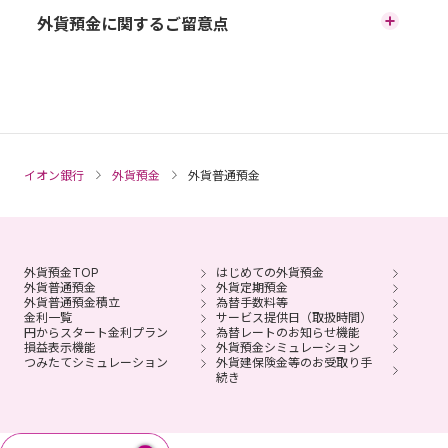
外貨預金に関するご留意点
円貨と外貨を交換する際の為替相場の変動により為替差損
が生じ、払戻した円貨建て元本がお預入れ時の円貨建て元
本を下回ることがあります。
外貨から円貨への交換には、1通貨単位あたり最大0.5円の為
替手数料がかかります。その結果、為替相場に変動がなく
イオン銀行
外貨預金
外貨普通預金
ても、お預入れされた円貨建ての元本を下回ることがあり
ます。
預金保険制度の対象ではありません。
外貨預金TOP
はじめての外貨預金
ホームページ、または、店舗に備え付けの商品説明書（契
外貨普通預金
外貨定期預金
外貨普通預金積立
為替手数料等
約締結前交付書面）の内容をご確認のうえ、ご自身の判断
金利一覧
サービス提供日（取扱時間）
によりご利用ください。
円からスタート金利プラン
為替レートのお知らせ機能
損益表示機能
外貨預金シミュレーション
つみたてシミュレーション
外貨建保険金等のお受取り手
（2026年3月31日現在）
続き
商号等：株式会社イオン銀行