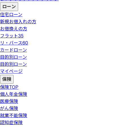
ローン
住宅ローン
新規お借入れの方
お借換えの方
フラット35
リ・バース60
カードローン
目的別ローン
目的別ローン
マイページ
保険
保険
TOP
個人年金保険
医療保険
がん保険
就業不能保険
認知症保険