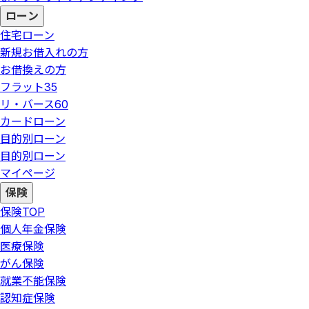
ローン
住宅ローン
新規お借入れの方
お借換えの方
フラット35
リ・バース60
カードローン
目的別ローン
目的別ローン
マイページ
保険
保険
TOP
個人年金保険
医療保険
がん保険
就業不能保険
認知症保険