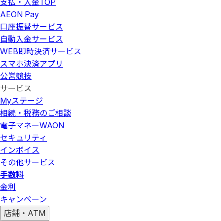
支払・入金
TOP
AEON Pay
口座振替サービス
自動入金サービス
WEB即時決済サービス
スマホ決済アプリ
公営競技
サービス
Myステージ
相続・税務のご相談
電子マネーWAON
セキュリティ
インボイス
その他サービス
手数料
金利
キャンペーン
店舗・ATM