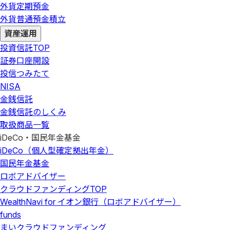
外貨定期預金
外貨普通預金積立
資産運用
投資信託
TOP
証券口座開設
投信つみたて
NISA
金銭信託
金銭信託のしくみ
取扱商品一覧
iDeCo・国民年金基金
iDeCo（個人型確定拠出年金）
国民年金基金
ロボアドバイザー
クラウドファンディング
TOP
WealthNavi for イオン銀行（ロボアドバイザー）
funds
まいクラウドファンディング