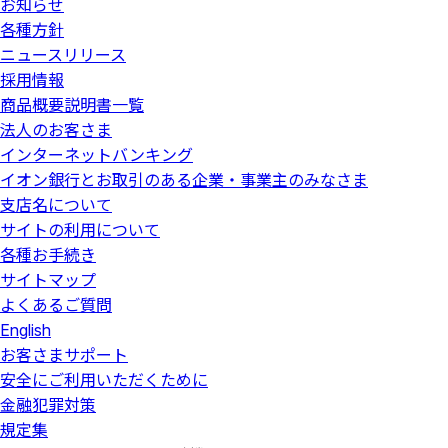
パンフレット」、「ご契約のしおり・約款」、「契約締結
お知らせ
款」、「契約締結前交付書面（「契約概要」、「注意喚起
（個人年金保険、住宅関連の長期火災保険、年金払積立傷
商品（個人年金保険、住宅関連の長期火災保険、年金払
までの間は、保険業法の規制により、イオン銀行で保険
前交付書面（「契約概要」、「注意喚起情報」）」等でご
情報」）」等でお確かめください。
各種方針
害保険、海外旅行保険を除く）のお申込みをいただけない
積立傷害保険、海外旅行保険を除く）のお申込みをいた
商品（一時払終身保険（一部）、個人年金保険、住宅関
確認ください。
外貨建保険のご購入または死亡給付金や解約返戻金等のお
場合がありますので、ご確認ください。
ニュースリリース
だけない場合がありますので、ご確認ください。
連の長期火災保険、年金払積立傷害保険、海外旅行保険
外貨建ての個人年金保険のご購入または死亡給付金や解約
受取りにあたって、外貨と円貨を交換する場合には外貨の
採用情報
を除く）のお申込みをいただけない場合がありますの
返戻金等のお受取りにあたって、外貨と円貨を交換する場
お取扱いによりご負担いただく費用が上記の各種手数料と
で、ご確認ください。
商品概要説明書一覧
合には外貨のお取扱いによりご負担いただく費用が上記の
は別にかかります。外貨のお取扱いによりご負担いただく
法人のお客さま
各種手数料とは別にかかります。外貨のお取扱いによりご
費用は、通貨および金融機関等によって取扱いが異なりま
インターネットバンキング
負担いただく費用は、通貨および金融機関等によって取扱
すので表示することができません。詳しくは各金融機関の
イオン銀行とお取引のある企業・事業主のみなさま
いが異なりますので表示することができません。詳しくは
窓口でご確認ください。
各金融機関の窓口でご確認ください。
支店名について
変額保険は国内外の株式・債券等で運用しており、運用実
績が保険金額や積立金額・将来の年金額などの増減につな
サイトの利用について
がるため、株価や債券価格の下落、為替の変動により、死
各種お手続き
亡保険金・積立金額・解約返戻金額等は払込保険料を下回
サイトマップ
ることがあり、損失が生ずるおそれがあります。
よくあるご質問
English
お客さまサポート
安全にご利用いただくために
金融犯罪対策
規定集