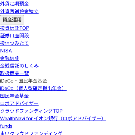
外貨定期預金
外貨普通預金積立
資産運用
投資信託
TOP
証券口座開設
投信つみたて
NISA
金銭信託
金銭信託のしくみ
取扱商品一覧
iDeCo・国民年金基金
iDeCo（個人型確定拠出年金）
国民年金基金
ロボアドバイザー
クラウドファンディング
TOP
WealthNavi for イオン銀行（ロボアドバイザー）
funds
まいクラウドファンディング