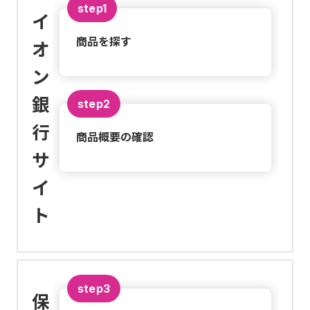
step1
イ
商品を探す
オ
ン
銀
step2
行
商品概要の確認
サ
イ
ト
step3
保