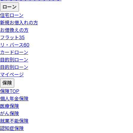
ローン
住宅ローン
新規お借入れの方
お借換えの方
フラット35
リ・バース60
カードローン
目的別ローン
目的別ローン
マイページ
保険
保険
TOP
個人年金保険
医療保険
がん保険
就業不能保険
認知症保険