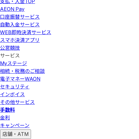
支払・入金
TOP
AEON Pay
口座振替サービス
自動入金サービス
WEB即時決済サービス
スマホ決済アプリ
公営競技
サービス
Myステージ
相続・税務のご相談
電子マネーWAON
セキュリティ
インボイス
その他サービス
手数料
金利
キャンペーン
店舗・ATM