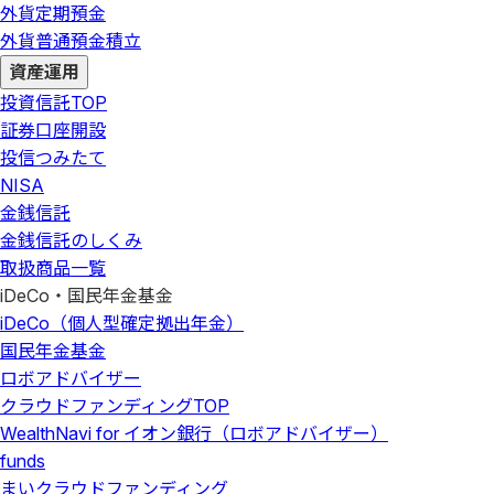
外貨定期預金
外貨普通預金積立
資産運用
投資信託
TOP
証券口座開設
投信つみたて
NISA
金銭信託
金銭信託のしくみ
取扱商品一覧
iDeCo・国民年金基金
iDeCo（個人型確定拠出年金）
国民年金基金
ロボアドバイザー
クラウドファンディング
TOP
WealthNavi for イオン銀行（ロボアドバイザー）
funds
まいクラウドファンディング