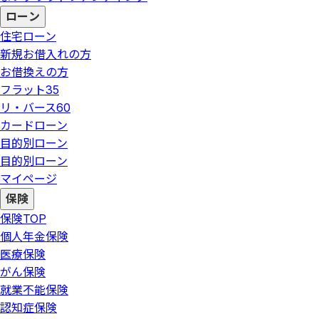
ローン
住宅ローン
新規お借入れの方
お借換えの方
フラット35
リ・バース60
カードローン
目的別ローン
目的別ローン
マイページ
保険
保険
TOP
個人年金保険
医療保険
がん保険
就業不能保険
認知症保険