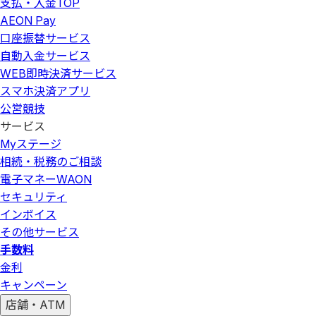
支払・入金
TOP
AEON Pay
口座振替サービス
自動入金サービス
WEB即時決済サービス
スマホ決済アプリ
公営競技
サービス
Myステージ
相続・税務のご相談
電子マネーWAON
セキュリティ
インボイス
その他サービス
手数料
金利
キャンペーン
店舗・ATM