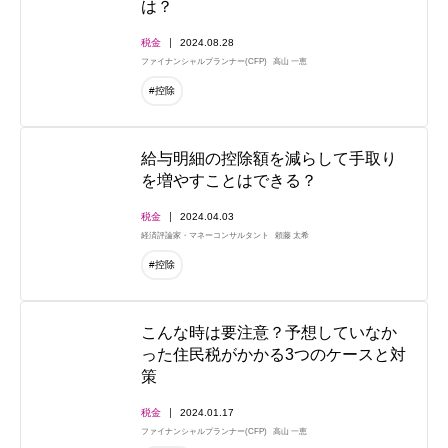
は？
税金
2024.08.28
ファイナンシャルプランナー(CFP)
高山 一恵
#控除
給与明細の控除額を減らして手取り
を増やすことはできる？
税金
2024.04.03
経済評論家・マネーコンサルタント
頼藤 太希
#控除
こんな時は要注意？予想していなか
った住民税がかかる3つのケースと対
策
税金
2024.01.17
ファイナンシャルプランナー(CFP)
高山 一恵