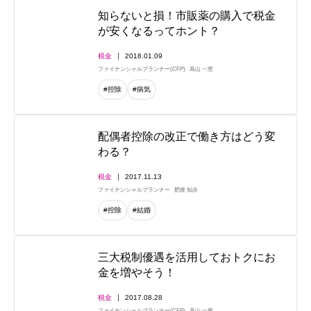
知らないと損！市販薬の購入で税金
が安くなるってホント？
税金
2018.01.09
ファイナンシャルプランナー(CFP)
高山 一恵
#控除
#病気
配偶者控除の改正で働き方はどう変
わる？
税金
2017.11.13
ファイナンシャルプランナー
肥後 知歩
#控除
#結婚
三大税制優遇を活用しておトクにお
金を増やそう！
税金
2017.08.28
ファイナンシャルプランナー(CFP)
高山 一恵