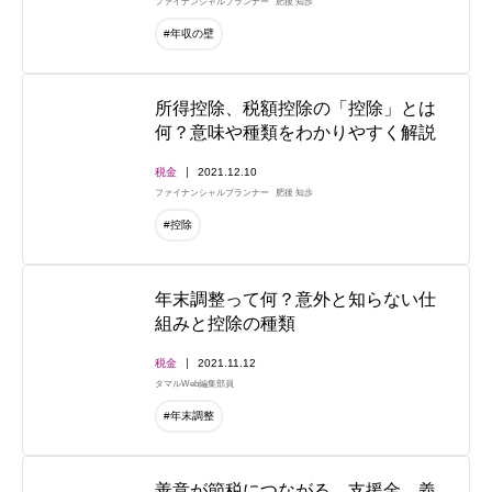
ファイナンシャルプランナー
肥後 知歩
#年収の壁
所得控除、税額控除の「控除」とは
何？意味や種類をわかりやすく解説
税金
2021.12.10
ファイナンシャルプランナー
肥後 知歩
#控除
年末調整って何？意外と知らない仕
組みと控除の種類
税金
2021.11.12
タマルWeb編集部員
#年末調整
善意が節税につながる。支援金、義