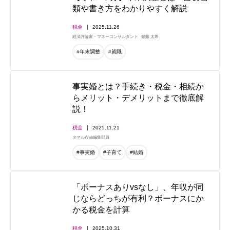
類や書き方をわかりやすく解説
税金
2025.11.26
経済評論家・マネーコンサルタント
頼藤 太希
#年末調整
#就職
事実婚とは？手続き・税金・相続か
らメリット・デメリットまで徹底解
説！
税金
2025.11.21
タマルWeb編集部員
#事実婚
#子育て
#結婚
「ボーナスありvsなし」、年収が同
じならどっちが有利？ボーナスにか
かる税金を計算
税金
2025.10.31