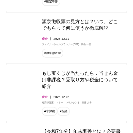
#確定申告
源泉徴収票の見方とは？いつ、どこ
でもらって何に使うか徹底解説
税金
2025.12.17
ファイナンシャルプランナー(CFP)
高山 一恵
#源泉徴収票
もし宝くじが当たったら…当せん金
は非課税？受取り方や税金について
紹介
税金
2025.12.05
経済評論家・マネーコンサルタント
頼藤 太希
#非課税
#相続
【令和7年分】年末調整とは？必要書