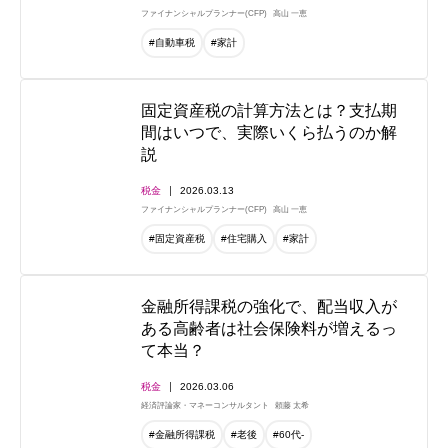
ファイナンシャルプランナー(CFP)
高山 一恵
#自動車税
#家計
固定資産税の計算方法とは？支払期
間はいつで、実際いくら払うのか解
説
税金
2026.03.13
ファイナンシャルプランナー(CFP)
高山 一恵
#固定資産税
#住宅購入
#家計
金融所得課税の強化で、配当収入が
ある高齢者は社会保険料が増えるっ
て本当？
税金
2026.03.06
経済評論家・マネーコンサルタント
頼藤 太希
#金融所得課税
#老後
#60代-