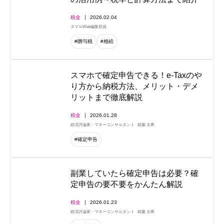
税金
2026.02.04
タマルWeb編集部員
#贈与税
#相続
スマホで確定申告できる！e-Taxのや
り方から納税方法、メリット・デメ
リットまで徹底解説
税金
2026.01.28
経済評論家・マネーコンサルタント
頼藤 太希
#確定申告
副業していたら確定申告は必要？確
定申告の要不要をかんたん解説
税金
2026.01.23
経済評論家・マネーコンサルタント
頼藤 太希