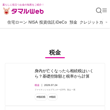
暮らしに役立つお金の知恵をご紹介！
住宅ローン
NISA
投資信託
iDeCo
預金
クレジットカー
>
税金
身内が亡くなったら相続税はいく
ら？基礎控除額と税率から計算
税金
2026.07.24
ファイナンシャルプランナー(CFP)
高山 一恵
#相続税
#相続