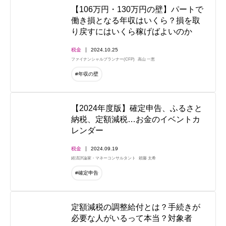
【106万円・130万円の壁】パートで
働き損となる年収はいくら？損を取
り戻すにはいくら稼げばよいのか
税金
2024.10.25
ファイナンシャルプランナー(CFP)
高山 一恵
#年収の壁
【2024年度版】確定申告、ふるさと
納税、定額減税…お金のイベントカ
レンダー
税金
2024.09.19
経済評論家・マネーコンサルタント
頼藤 太希
#確定申告
定額減税の調整給付とは？手続きが
必要な人がいるって本当？対象者