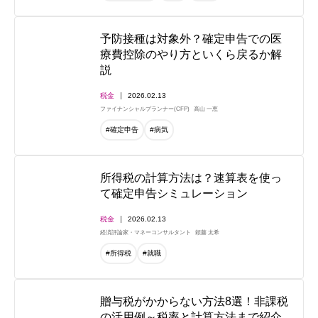
予防接種は対象外？確定申告での医
療費控除のやり方といくら戻るか解
説
税金
2026.02.13
ファイナンシャルプランナー(CFP)
高山 一恵
#確定申告
#病気
所得税の計算方法は？速算表を使っ
て確定申告シミュレーション
税金
2026.02.13
経済評論家・マネーコンサルタント
頼藤 太希
#所得税
#就職
贈与税がかからない方法8選！非課税
の活用例～税率と計算方法まで紹介