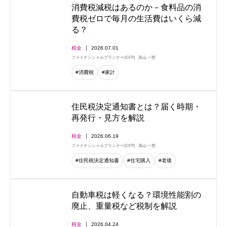
消費税減税はあるのか－食料品の消
費税ゼロで毎月の生活費はいくら減
る？
税金
2026.07.01
ファイナンシャルプランナー(CFP)
高山 一恵
#消費税
#家計
住民税決定通知書とは？届く時期・
再発行・見方を解説
税金
2026.06.19
ファイナンシャルプランナー(CFP)
高山 一恵
#住民税決定通知書
#住宅購入
#老後
自動車税は軽くなる？環境性能割の
廃止、重量税など税制を解説
税金
2026.04.24