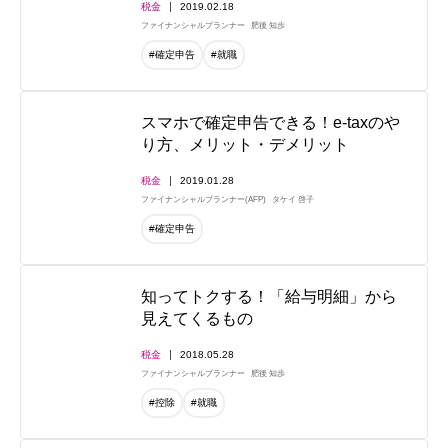
税金
2019.02.18
ファイナンシャルプランナー
肥後 知歩
#確定申告
#就職
スマホで確定申告できる！e-taxのや
り方、メリット・デメリット
税金
2019.01.28
ファイナンシャルプランナー(AFP)
タケイ 啓子
#確定申告
知ってトクする！「給与明細」から
見えてくるもの
税金
2018.05.28
ファイナンシャルプランナー
肥後 知歩
#控除
#就職