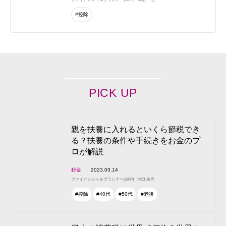
#控除
PICK UP
親を扶養に入れるといくら節税でき
る？扶養の条件や手続きをお金のプ
ロが解説
税金
2023.03.14
ファイナンシャルプランナー(AFP)
池田 幸代
#控除
#40代
#50代
#老後