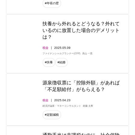
#年収の壁
扶養から外れるとどうなる？外れて
いるのに放置した場合のデメリット
は？
税金
2025.05.09
ファイナンシャルプランナー(CFP)
高山 一恵
#扶養
#結婚
源泉徴収票に「控除外額」があれば
「不足額給付」がもらえる？
税金
2025.04.23
経済評論家・マネーコンサルタント
頼藤 太希
#定額減税