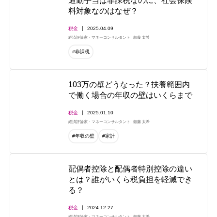
通勤手当は非課税なのに、社会保険
料対象なのはなぜ？
税金
2025.04.09
経済評論家・マネーコンサルタント
頼藤 太希
#非課税
103万の壁どうなった？扶養範囲内
で働く場合の年収の壁はいくらまで
税金
2025.01.10
経済評論家・マネーコンサルタント
頼藤 太希
#年収の壁
#家計
配偶者控除と配偶者特別控除の違い
とは？誰がいくら税負担を軽減でき
る？
税金
2024.12.27
経済評論家・マネーコンサルタント
頼藤 太希