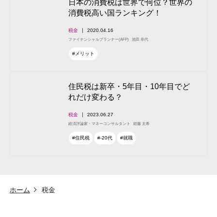
日本の消費税は世界で何位？世界の
消費税高い国ランキング！
税金
2020.04.16
ファイナンシャルプランナー(AFP)
池田 幸代
#メリット
住民税は新卒・5年目・10年目でど
れだけ変わる？
税金
2023.06.27
経済評論家・マネーコンサルタント
頼藤 太希
#住民税
#-20代
#就職
ホーム
税金