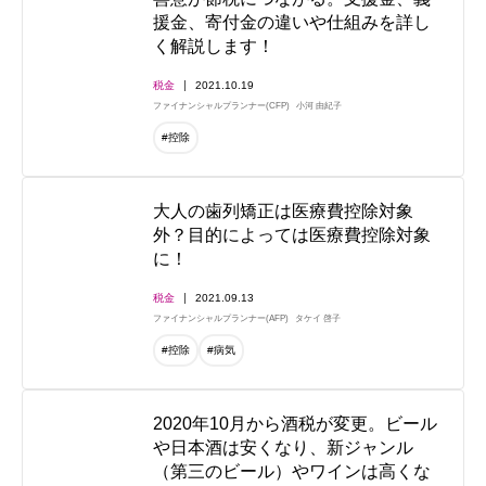
援金、寄付金の違いや仕組みを詳し
く解説します！
税金
2021.10.19
ファイナンシャルプランナー(CFP)
小河 由紀子
#控除
大人の歯列矯正は医療費控除対象
外？目的によっては医療費控除対象
に！
税金
2021.09.13
ファイナンシャルプランナー(AFP)
タケイ 啓子
#控除
#病気
2020年10月から酒税が変更。ビール
や日本酒は安くなり、新ジャンル
（第三のビール）やワインは高くな