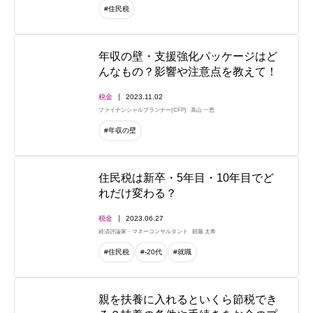
#住民税
年収の壁・支援強化パッケージはど
んなもの？影響や注意点を教えて！
税金
2023.11.02
ファイナンシャルプランナー(CFP)
高山 一恵
#年収の壁
住民税は新卒・5年目・10年目でど
れだけ変わる？
税金
2023.06.27
経済評論家・マネーコンサルタント
頼藤 太希
#住民税
#-20代
#就職
親を扶養に入れるといくら節税でき