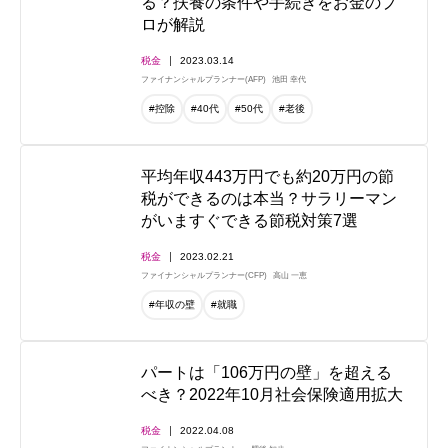
る？扶養の条件や手続きをお金のプ
ロが解説
税金
2023.03.14
ファイナンシャルプランナー(AFP)
池田 幸代
#控除
#40代
#50代
#老後
平均年収443万円でも約20万円の節
税ができるのは本当？サラリーマン
がいますぐできる節税対策7選
税金
2023.02.21
ファイナンシャルプランナー(CFP)
高山 一恵
#年収の壁
#就職
パートは「106万円の壁」を超える
べき？2022年10月社会保険適用拡大
税金
2022.04.08