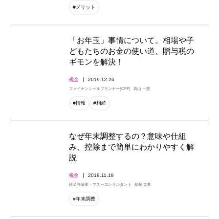
#メリット
「お年玉」事情について。相場や子
どもたちのお金の使い道、贈与税の
ギモンを解決！
税金
2019.12.26
ファイナンシャルプランナー(CFP)
高山 一恵
#情報
#相続
なぜ年末調整するの？意味や仕組
み、控除まで簡単にわかりやすく解
説
税金
2019.11.18
経済評論家・マネーコンサルタント
頼藤 太希
#年末調整