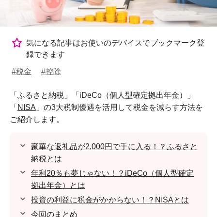
気になる記事はお使いのデバイスでブックマーク登
録できます
#税金
#控除
「ふるさと納税」「iDeCo（個人型確定拠出年金）」
「
NISA
」の3大税制優遇を活用して税金を減らす方法を
ご紹介します。
豪華な返礼品が2,000円で手に入る！？ふるさと
納税とは
年利20％も夢じゃない！？iDeCo（個人型確定
拠出年金）とは
投資の利益に税金がかからない！？NISAとは
今回のまとめ