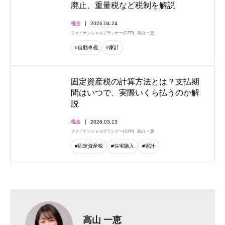
廃止、重量税など税制を解説
税金
2026.04.24
ファイナンシャルプランナー(CFP)
高山 一恵
#自動車税
#家計
固定資産税の計算方法とは？支払期
間はいつで、実際いくら払うのか解
説
税金
2026.03.13
ファイナンシャルプランナー(CFP)
高山 一恵
#固定資産税
#住宅購入
#家計
高山 一恵