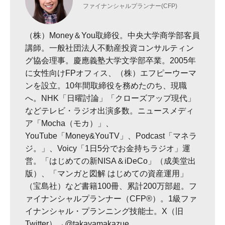
ファイナンシャルプランナー(CFP)
（株）Money＆You取締役。中央大学商学部客員
講師。一般社団法人不動産投資コンサルティン
グ協会理事。慶應義塾大学文学部卒業。2005年
に女性向けFPオフィス、（株）エフピーウーマ
ンを設立。10年間取締役を務めたのち、現職
へ。NHK「日曜討論」「クローズアップ現代」
などテレビ・ラジオ出演多数。ニュースメディ
ア「Mocha（モカ）」、
YouTube「Money&YouTV」、Podcast「マネラ
ジ。」、Voicy「1日5分でお金持ちラジオ」運
営。「はじめての新NISA＆iDeCo」（成美堂出
版）、「マンガと図解 はじめての資産運用」
（宝島社）など書籍100冊、累計200万部超。フ
ァイナンシャルプランナー（CFP®）。1級ファ
イナンシャル・プランニング技能士。X（旧
Twitter）→@takayamakazue