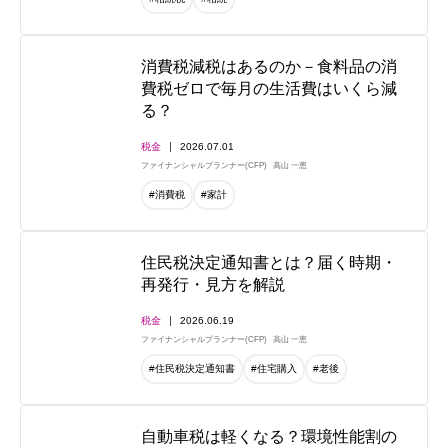
消費税減税はあるのか－食料品の消
費税ゼロで毎月の生活費はいくら減
る？
税金
2026.07.01
ファイナンシャルプランナー(CFP)
高山 一恵
#消費税
#家計
住民税決定通知書とは？届く時期・
再発行・見方を解説
税金
2026.06.19
ファイナンシャルプランナー(CFP)
高山 一恵
#住民税決定通知書
#住宅購入
#老後
自動車税は軽くなる？環境性能割の