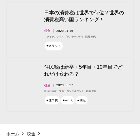
日本の消費税は世界で何位？世界の
消費税高い国ランキング！
税金
2020.04.16
ファイナンシャルプランナー(AFP)
池田 幸代
#メリット
住民税は新卒・5年目・10年目でど
れだけ変わる？
税金
2023.06.27
経済評論家・マネーコンサルタント
頼藤 太希
#住民税
#-20代
#就職
ホーム
税金