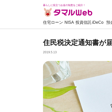
暮らしに役立つお金の知恵をご紹介！
住宅ローン
NISA
投資信託
iDeCo
預
住民税決定通知書が
2019.5.13