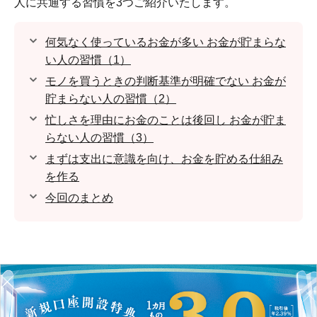
人に共通する習慣を3つご紹介いたします。
何気なく使っているお金が多い お金が貯まらな
い人の習慣（1）
モノを買うときの判断基準が明確でない お金が
貯まらない人の習慣（2）
忙しさを理由にお金のことは後回し お金が貯ま
らない人の習慣（3）
まずは支出に意識を向け、お金を貯める仕組み
を作る
今回のまとめ