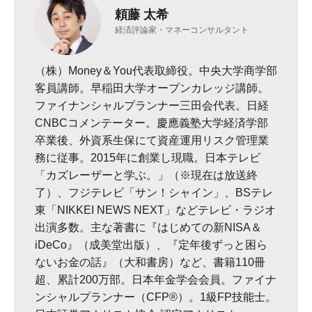
頼藤 太希
経済評論家・マネーコンサルタント
（株）Money＆You代表取締役。中央大学商学部
客員講師。早稲田大学オープンカレッジ講師。
ファイナンシャルプランナー三田会代表。日経
CNBCコメンテーター。慶應義塾大学経済学部
卒業後、外資系生保にて資産運用リスク管理業
務に従事。2015年に創業し現職。日本テレビ
「カズレーザーと学ぶ。」（※現在は放送終
了）、フジテレビ「サン！シャイン」、BSテレ
東「NIKKEI NEWS NEXT」などテレビ・ラジオ
出演多数。主な著書に『はじめての新NISA＆
iDeCo』（成美堂出版）、『定年後ずっと困ら
ないお金の話』（大和書房）など、書籍110冊
超、累計200万部。日本年金学会会員。ファイナ
ンシャルプランナー（CFP®）。1級FP技能士。