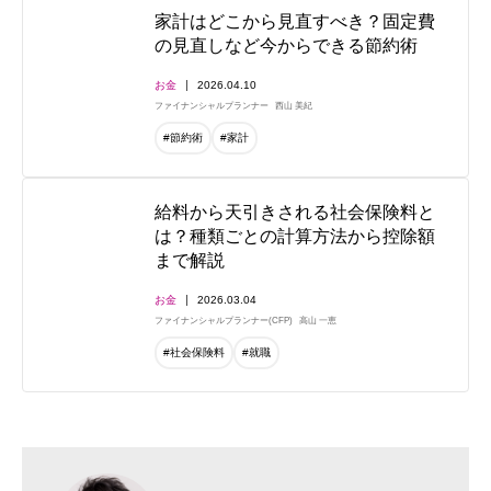
家計はどこから見直すべき？固定費
の見直しなど今からできる節約術
お金
2026.04.10
ファイナンシャルプランナー
西山 美紀
#節約術
#家計
給料から天引きされる社会保険料と
は？種類ごとの計算方法から控除額
まで解説
お金
2026.03.04
ファイナンシャルプランナー(CFP)
高山 一恵
#社会保険料
#就職