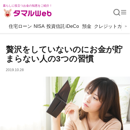
暮らしに役立つお金の知恵をご紹介！
住宅ローン
NISA
投資信託
iDeCo
預金
クレジットカー
>
贅沢をしていないのにお金が貯
まらない人の3つの習慣
2019.10.28