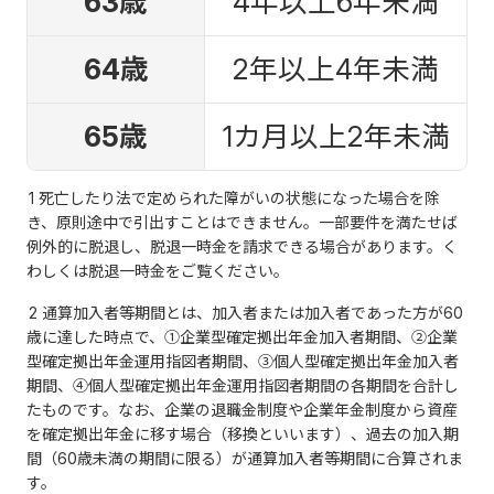
63歳
4年以上6年未満
64歳
2年以上4年未満
65歳
1カ月以上2年未満
1 死亡したり法で定められた障がいの状態になった場合を除
き、原則途中で引出すことはできません。一部要件を満たせば
例外的に脱退し、脱退一時金を請求できる場合があります。く
わしくは脱退一時金をご覧ください。
2 通算加入者等期間とは、加入者または加入者であった方が60
歳に達した時点で、①企業型確定拠出年金加入者期間、②企業
型確定拠出年金運用指図者期間、③個人型確定拠出年金加入者
期間、④個人型確定拠出年金運用指図者期間の各期間を合計し
たものです。なお、企業の退職金制度や企業年金制度から資産
を確定拠出年金に移す場合（移換といいます）、過去の加入期
間（60歳未満の期間に限る）が通算加入者等期間に合算されま
す。