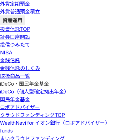
外貨定期預金
外貨普通預金積立
資産運用
投資信託
TOP
証券口座開設
投信つみたて
NISA
金銭信託
金銭信託のしくみ
取扱商品一覧
iDeCo・国民年金基金
iDeCo（個人型確定拠出年金）
国民年金基金
ロボアドバイザー
クラウドファンディング
TOP
WealthNavi for イオン銀行（ロボアドバイザー）
funds
まいクラウドファンディング