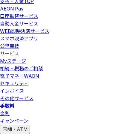
支払・入金
TOP
AEON Pay
口座振替サービス
自動入金サービス
WEB即時決済サービス
スマホ決済アプリ
公営競技
サービス
Myステージ
相続・税務のご相談
電子マネーWAON
セキュリティ
インボイス
その他サービス
手数料
金利
キャンペーン
店舗・ATM