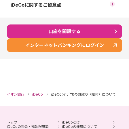
iDeCoに関するご留意点
原則、60歳まで途中の引出し、脱退はできません。
運用商品はご自身でご選択いただきます。運用の結果によ
口座を開設する
っては、損失が生じる可能性があります。
加入から受取りが終了するまでの間、所定の手数料がかか
インターネットバンキングにログイン
ります。
60歳時点で通算加入者等期間が10年に満たない場合、段階
的に最高65歳まで受取りを開始できる年齢が遅くなりま
す。
※ 60歳以降に加入した場合などで通算加入者等期間がない
方は、加入から5年経過後に受給開始となります。
イオン銀行
iDeCo
iDeCo(イデコ)の受取り（給付）について
運用商品の配分指定をされなかった場合、掛金や移換され
る資産は所定の期間経過後、全額「イオン・バランス戦略
ファンド（愛称：みらいパレット）」で運用されます。
※ ウェブサイトやコールセンターで運用商品の見直しが可
トップ
iDeCoとは
能です。
iDeCoの掛金・拠出限度額
iDeCoの運用について