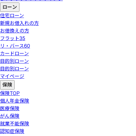
ローン
住宅ローン
新規お借入れの方
お借換えの方
フラット35
リ・バース60
カードローン
目的別ローン
目的別ローン
マイページ
保険
保険
TOP
個人年金保険
医療保険
がん保険
就業不能保険
認知症保険