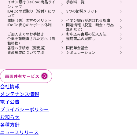
イオン銀行iDeCoの商品ライ
手数料一覧
積立られた商品の売買には、所定の日数がかかります（通
ンナップ
iDeCoの受取り（給付）につ
3つの節税メリット
常3～8営業日かかります）。
いて
主婦（夫）の方のメリット
イオン銀行が選ばれる理由
退職などにともない企業型確定拠出年金の加入資格を喪失
iDeCo安心のサポート体制
関連情報（脱退一時金・行為
準則など）
した方は、6カ月以内にお手続きください。
ご加入までのお手続き
お申込み書類の記入方法
企業を離転職された方へ（自
運用商品の見直し
イオン銀行iDeCoは、みずほ銀行の委託によりイオン銀行
動移換）
各種お手続き（変更届）
国民年金基金
が取扱う、個人型確定拠出年金プランです。
資産形成について学ぶ
シミュレーション
会社情報
メンテナンス情報
電子公告
プライバシーポリシー
お知らせ
各種方針
ニュースリリース