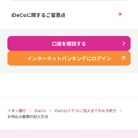
iDeCoに関するご留意点
原則、60歳まで途中の引出し、脱退はできません。
運用商品はご自身でご選択いただきます。運用の結果によ
口座を開設する
っては、損失が生じる可能性があります。
加入から受取りが終了するまでの間、所定の手数料がかか
インターネットバンキングにログイン
ります。
60歳時点で通算加入者等期間が10年に満たない場合、段階
的に最高65歳まで受取りを開始できる年齢が遅くなりま
す。
※ 60歳以降に加入した場合などで通算加入者等期間がない
方は、加入から5年経過後に受給開始となります。
イオン銀行
iDeCo
iDeCo(イデコ)ご加入までのお手続き
運用商品の配分指定をされなかった場合、掛金や移換され
お申込み書類の記入方法
る資産は所定の期間経過後、全額「イオン・バランス戦略
ファンド（愛称：みらいパレット）」で運用されます。
※ ウェブサイトやコールセンターで運用商品の見直しが可