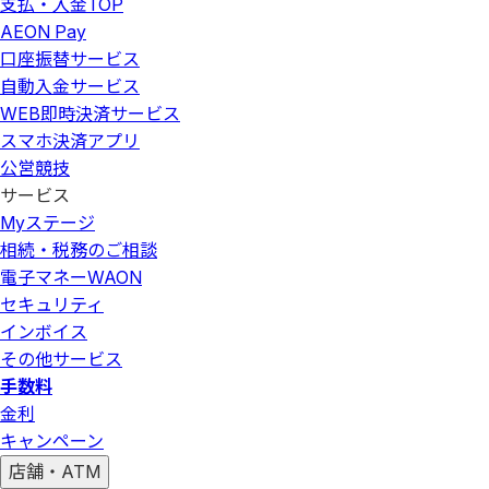
支払・入金
TOP
AEON Pay
口座振替サービス
自動入金サービス
WEB即時決済サービス
スマホ決済アプリ
公営競技
サービス
Myステージ
相続・税務のご相談
電子マネーWAON
セキュリティ
インボイス
その他サービス
手数料
金利
キャンペーン
店舗・ATM