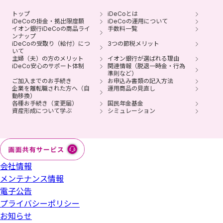
能です。
トップ
iDeCoとは
iDeCoの掛金・拠出限度額
iDeCoの運用について
積立られた商品の売買には、所定の日数がかかります（通
イオン銀行iDeCoの商品ライ
手数料一覧
常3～8営業日かかります）。
ンナップ
iDeCoの受取り（給付）につ
3つの節税メリット
いて
退職などにともない企業型確定拠出年金の加入資格を喪失
主婦（夫）の方のメリット
イオン銀行が選ばれる理由
した方は、6カ月以内にお手続きください。
iDeCo安心のサポート体制
関連情報（脱退一時金・行為
準則など）
ご加入までのお手続き
お申込み書類の記入方法
イオン銀行iDeCoは、みずほ銀行の委託によりイオン銀行
企業を離転職された方へ（自
運用商品の見直し
が取扱う、個人型確定拠出年金プランです。
動移換）
各種お手続き（変更届）
国民年金基金
資産形成について学ぶ
シミュレーション
会社情報
メンテナンス情報
電子公告
プライバシーポリシー
お知らせ