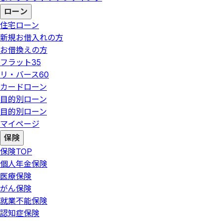
ローン
住宅ローン
新規お借入れの方
お借換えの方
フラット35
リ・バース60
カードローン
目的別ローン
目的別ローン
マイページ
保険
保険
TOP
個人年金保険
医療保険
がん保険
就業不能保険
認知症保険