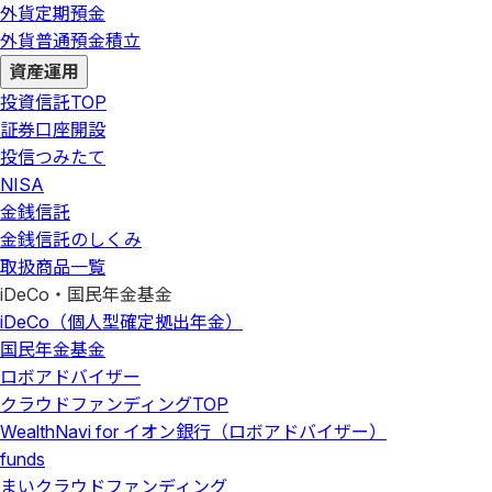
外貨定期預金
外貨普通預金積立
資産運用
投資信託
TOP
証券口座開設
投信つみたて
NISA
金銭信託
金銭信託のしくみ
取扱商品一覧
iDeCo・国民年金基金
iDeCo（個人型確定拠出年金）
国民年金基金
ロボアドバイザー
クラウドファンディング
TOP
WealthNavi for イオン銀行（ロボアドバイザー）
funds
まいクラウドファンディング