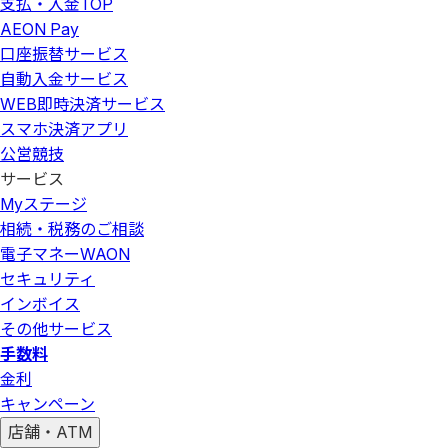
支払・入金
TOP
AEON Pay
口座振替サービス
自動入金サービス
WEB即時決済サービス
スマホ決済アプリ
公営競技
サービス
Myステージ
相続・税務のご相談
電子マネーWAON
セキュリティ
インボイス
その他サービス
手数料
金利
キャンペーン
店舗・ATM