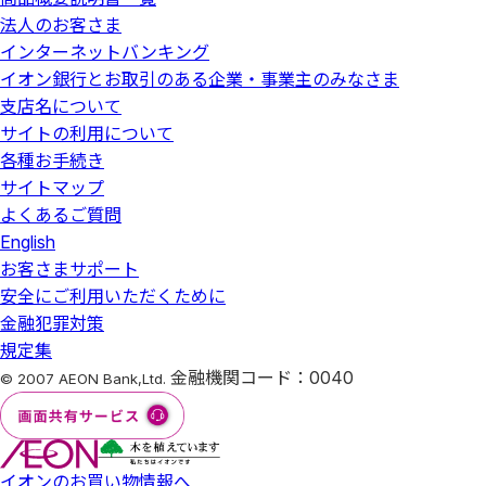
法人のお客さま
NISA口座の重複開設であることが判明した場合、そのNISA
インターネットバンキング
口座で買付けた上場株式等は当初から課税口座で買付けた
ものとして取扱われ、買付けた上場株式等から生じる配当
イオン銀行とお取引のある企業・事業主のみなさま
所得および譲渡所得等については、遡及して課税されま
支店名について
す。
サイトの利用について
各種お手続き
税務署審査結果を受領するまでの間に支払われる投資信託
サイトマップ
の分配金については、分配金再投資コースで投資信託を購
入いただいた場合でも再投資されず、分配金受取りとなり
よくあるご質問
ます。
English
お客さまサポート
非課税口座（未成年者口座）内上場株式等払出通知書、つ
安全にご利用いただくために
みたて投資枠で買付けた信託報酬等実額通知書は、原則電
金融犯罪対策
子交付サービスでのご提供となります。
規定集
（2026年3月31日現在）
金融機関コード：0040
© 2007 AEON Bank,Ltd.
商号等：株式会社イオン銀行
登録金融機関 関東財務局長（登
イオンのお買い物情報へ