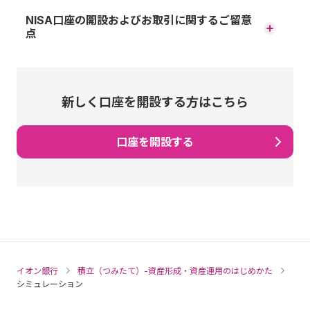
原則、60歳まで途中の引出し、脱退はできません。
NISA口座の開設およびお取引に関するご留意
点
運用商品はご自身でご選択いただきます。運用の結果によ
っては、損失が生じる可能性があります。
口座開設および金融機関変更に関して
加入から受取りが終了するまでの間、所定の手数料がかか
ります。
NISA口座は、同一年（1月～12月）において、1人1口座（1金
新しく口座を開設する方はこちら
融機関）までの開設となります（ジュニアNISA口座の開設
60歳時点で通算加入者等期間が10年に満たない場合、段階
は制度上2023年9月をもって終了しています）。
的に最高65歳まで受取りを開始できる年齢が遅くなりま
口座を開設する
す。
NISA口座は金融機関変更が可能ですが、その年の買付けが
※ 60歳以降に加入した場合などで通算加入者等期間がない
すでに行われている場合、金融機関変更はできません。ま
方は、加入から5年経過後に受給開始となります。
た、NISA口座の残高を他金融機関へ移管することはできま
せん。
運用商品の配分指定をされなかった場合、掛金や移換され
る資産は所定の期間経過後、全額「イオン・バランス戦略
お取引に関して
ファンド（愛称：みらいパレット）」で運用されます。
※ ウェブサイトやコールセンターで運用商品の見直しが可
上場株式などの配当金等を非課税で受取るためには、「株
能です。
イオン銀行
積立（つみたて）-資産形成・資産運用のはじめかた
式数比例配分方式」をご選択いただく必要があります。
シミュレーション
積立られた商品の売買には、所定の日数がかかります（通
投資信託の分配金のうち特別分配金については従来より非