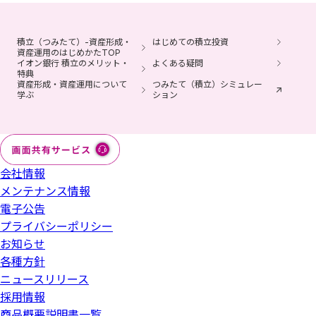
常3～8営業日かかります）。
課税です。
退職などにともない企業型確定拠出年金の加入資格を喪失
投資信託の分配金の再投資買付けは非課税投資枠を使用し
積立（つみたて）-資産形成・
はじめての積立投資
した方は、6カ月以内にお手続きください。
資産運用のはじめかたTOP
ます。超過する場合は分配金受取りまたは課税口座での再
イオン銀行 積立のメリット・
よくある疑問
イオン銀行iDeCoは、みずほ銀行の委託によりイオン銀行
投資となります（2023年までのNISAと2024年以降のNISA
特典
資産形成・資産運用について
つみたて（積立）シミュレー
が取扱う、個人型確定拠出年金プランです。
で取扱いが異なります）。
学ぶ
ション
外国株のお取引にはNISA口座および外国株取引口座の開設
が必要です。
2024年以降のNISAにおいては、年間投資枠（つみたて投資
枠120万円／成長投資枠240万円）と非課税保有限度額（成
会社情報
長投資枠・つみたて投資枠合わせて1,800万円／うち成長投
メンテナンス情報
資枠1,200万円）の範囲内で購入した上場株式等から生じる
電子公告
配当所得や譲渡所得等が非課税となります。NISA口座内の
プライバシーポリシー
上場株式等を売却した場合は、その翌年以降の年間投資枠
お知らせ
の範囲内で非課税枠を再利用できます。
各種方針
NISA口座で発生した損失は、特定口座・一般口座で保有す
ニュースリリース
る商品の譲渡益や配当金等と損益通算できず、また繰越控
採用情報
除もできません。
商品概要説明書一覧