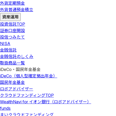
外貨定期預金
外貨普通預金積立
資産運用
投資信託
TOP
証券口座開設
投信つみたて
NISA
金銭信託
金銭信託のしくみ
取扱商品一覧
iDeCo・国民年金基金
iDeCo（個人型確定拠出年金）
国民年金基金
ロボアドバイザー
クラウドファンディング
TOP
WealthNavi for イオン銀行（ロボアドバイザー）
funds
まいクラウドファンディング