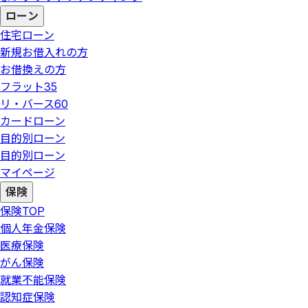
ローン
住宅ローン
新規お借入れの方
お借換えの方
フラット35
リ・バース60
カードローン
目的別ローン
目的別ローン
マイページ
保険
保険
TOP
個人年金保険
医療保険
がん保険
就業不能保険
認知症保険