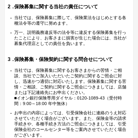
2．
保険募集に関する当社の責任について
当社では、保険募集に際して、保険業法をはじめとする各
種法令等の遵守に努めます。
万一、説明義務違反等の法令等に違反する保険募集を行っ
たことにより、お客さまに損害が生じた場合には、当社が
募集代理店としての責任を負います。
3．
保険募集・保険契約に関する問合せについて
当社では、保険募集に関するお客さまからの苦情・ご相
談、当社でご加入いただいたご契約に関するご照会に対
し、迅速かつ適切に対応いたします。保険募集に関する苦
情・ご相談、ご契約に関するご照会につきましては、店舗
または下記連絡先にお申出ください。
■イオン銀行保険専用ダイヤル：0120-1089-43（受付時
間：9:00～18:00 年中無休）
お申出の内容によっては、引受保険会社に連絡のうえ対応
させていただく場合がございます。また、保険金等の請求
手続きや、各種手続き方法のご照会につきましては、引受
保険会社のコールセンター等をご案内させていただく場合
がございます。