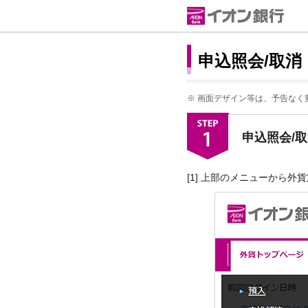
申込照会/取
※
画面デザイン等は、予告なく
申込照会/
[1] 上部のメニューから