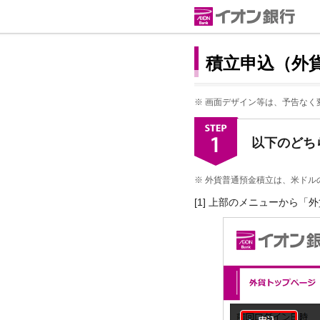
積立申込（外
※
画面デザイン等は、予告なく
以下のどち
※
外貨普通預金積立は、米ドル
[1] 上部のメニューから