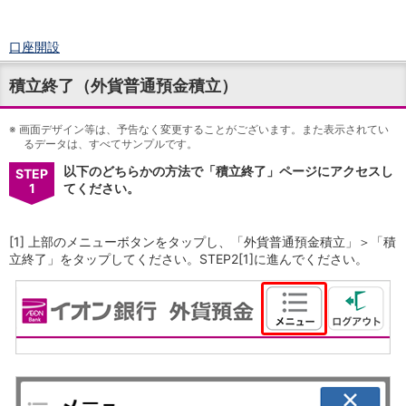
口座開設
ログイン
積立終了（外貨普通預金積立）
チャット
メニュー
※
商品・サービス
画面デザイン等は、予告なく変更することがございます。また表示されてい
るデータは、すべてサンプルです。
預金
以下のどちらかの方法で「積立終了」ページにアクセスし
円預金
TOP
STEP
1
てください。
普通預金
定期預金
積立式定期預金
[1] 上部のメニューボタンをタップし、「外貨普通預金積立」＞「積
外貨預金
TOP
立終了」をタップしてください。STEP2[1]に進んでください。
外貨普通預金
外貨定期預金
外貨普通預金積立
資産運用
投資信託
TOP
証券口座開設
投信つみたて