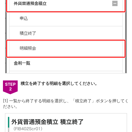
iAEON
AEON Pay
支払・入金・サービス
支払・入金
TOP
AEON Pay
口座振替サービス
自動入金サービス
WEB即時決済サービス
スマホ決済アプリ
公営競技
サービス
Myステージ
積立を終了する明細を選択してください。
STEP
相続・税務のご相談
2
電子マネーWAON
セキュリティ
[1] 一覧から終了する明細を選択し、「積立終了」ボタンを押してく
インボイス
ださい。
その他サービス
手数料
金利
キャンペーン