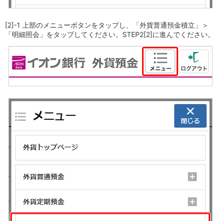
保険
保険
TOP
個人年金保険
[2]-1 上部のメニューボタンをタップし、「外貨普通預金積立」＞
医療保険
「明細照会」をタップしてください。STEP2[2]に進んでください。
がん保険
就業不能保険
認知症保険
海外旅行保険
国内旅行傷害保険
スマホ保険
傷害保険
介護保険
カード
クレジットカード
デビットカード
インターネットバンキング
アプリ
イオン銀行アプリ
TOP
通帳アプリ
イオン銀行PayB
イオングループアプリ