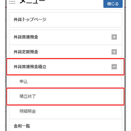
NISA
金銭信託
金銭信託のしくみ
取扱商品一覧
iDeCo・国民年金基金
iDeCo（個人型確定拠出年金）
国民年金基金
ロボアドバイザークラウドファンディング
TOP
WealthNavi for イオン銀行（ロボアドバイザー）
funds
まいクラウドファンディング
ローン
住宅ローン
新規お借入れの方
お借換えの方
フラット35
リ・バース60
カードローン
目的別ローン
目的別ローンマイページ