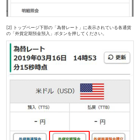
保険
保険
TOP
個人年金保険
医療保険
[2] トップページ下部の「為替レート」に表示されている各通貨
がん保険
の「外貨定期預金預入」ボタンを押してください。
就業不能保険
認知症保険
海外旅行保険
国内旅行傷害保険
スマホ保険
傷害保険
介護保険
カード
クレジットカード
デビットカード
インターネットバンキング
アプリ
イオン銀行アプリ
TOP
通帳アプリ
イオン銀行PayB
イオングループアプリ