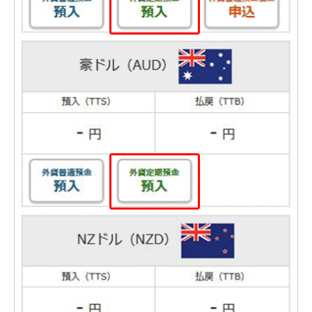
iAEON
AEON Pay
支払・入金・サービス
支払・入金
TOP
AEON Pay
口座振替サービス
自動入金サービス
WEB即時決済サービス
スマホ決済アプリ
公営競技
サービス
Myステージ
相続・税務のご相談
電子マネーWAON
セキュリティ
インボイス
その他サービス
手数料
金利
キャンペーン