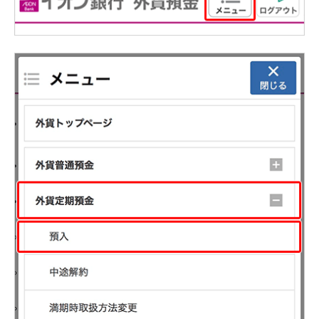
NISA
金銭信託
金銭信託のしくみ
取扱商品一覧
iDeCo・国民年金基金
iDeCo（個人型確定拠出年金）
国民年金基金
ロボアドバイザークラウドファンディング
TOP
WealthNavi for イオン銀行（ロボアドバイザー）
funds
まいクラウドファンディング
ローン
住宅ローン
新規お借入れの方
お借換えの方
フラット35
リ・バース60
カードローン
目的別ローン
目的別ローンマイページ