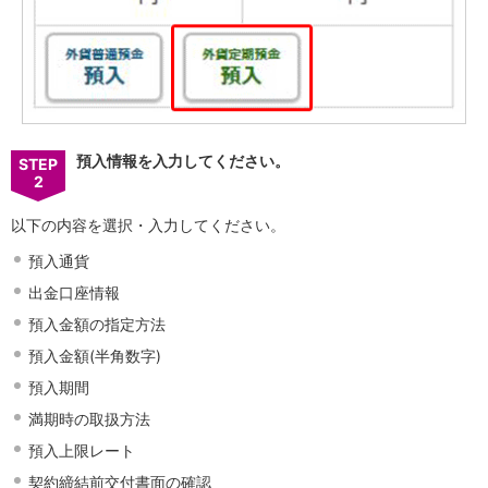
店舗・ATM
店舗
北海道・東北
北海道
青森県
岩手県
預入情報を入力してください。
STEP
宮城県
2
秋田県
山形県
以下の内容を選択・入力してください。
福島県
預入通貨
関東／北陸・甲信越
茨城県
出金口座情報
栃木県
預入金額の指定方法
群馬県
預入金額(半角数字)
埼玉県
千葉県
預入期間
東京都
満期時の取扱方法
神奈川県
預入上限レート
新潟県
富山県
契約締結前交付書面の確認