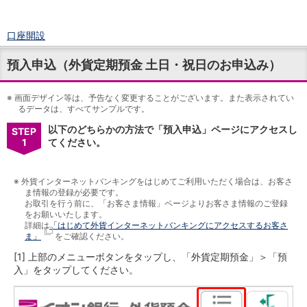
口座開設
ログイン
預入申込（外貨定期預金 土日・祝日のお申込み）
チャット
メニュー
※
商品・サービス
画面デザイン等は、予告なく変更することがございます。また表示されてい
るデータは、すべてサンプルです。
預金
以下のどちらかの方法で「預入申込」ページにアクセスし
円預金
TOP
STEP
1
てください。
普通預金
定期預金
積立式定期預金
※
外貨インターネットバンキングをはじめてご利用いただく場合は、お客さ
外貨預金
TOP
ま情報の登録が必要です。
お取引を行う前に、「お客さま情報」ページよりお客さま情報のご登録
外貨普通預金
をお願いいたします。
外貨定期預金
詳細は
「はじめて外貨インターネットバンキングにアクセスするお客さ
外貨普通預金積立
ま」
をご確認ください。
資産運用
[1] 上部のメニューボタンをタップし、「外貨定期預金」＞「預
投資信託
TOP
入」をタップしてください。
証券口座開設
投信つみたて