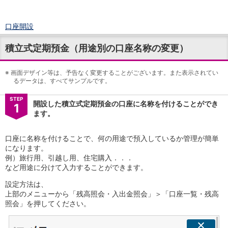
口座開設
ログイン
積立式定期預金（用途別の口座名称の変更）
チャット
メニュー
※
商品・サービス
画面デザイン等は、予告なく変更することがございます。また表示されてい
るデータは、すべてサンプルです。
預金
円預金
TOP
STEP
開設した積立式定期預金の口座に名称を付けることができ
1
普通預金
ます。
定期預金
積立式定期預金
口座に名称を付けることで、何の用途で預入しているか管理が簡単
外貨預金
TOP
になります。
外貨普通預金
例）旅行用、引越し用、住宅購入．．．
外貨定期預金
など用途に分けて入力することができます。
外貨普通預金積立
設定方法は、
資産運用
上部のメニューから「残高照会・入出金照会」＞「口座一覧・残高
投資信託
TOP
照会」を押してください。
証券口座開設
投信つみたて