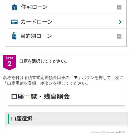
保険
保険
TOP
個人年金保険
医療保険
がん保険
就業不能保険
認知症保険
海外旅行保険
国内旅行傷害保険
STEP
スマホ保険
口座を選択してください。
2
傷害保険
介護保険
名称を付ける積立式定期預金口座の「▼」ボタンを押して、次に
カード
「口座用途を登録」ボタンを押してください。
クレジットカード
デビットカード
インターネットバンキング
アプリ
イオン銀行アプリ
TOP
通帳アプリ
イオン銀行PayB
イオングループアプリ