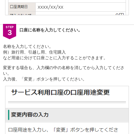
店舗・ATM
店舗
北海道・東北
北海道
STEP
口座に名称を入力してください。
3
青森県
岩手県
宮城県
名称を入力してください。
秋田県
例）旅行用、引越し用、住宅購入
など用途に分けて口座ごとに入力することができます。
山形県
福島県
変更する場合も、入力欄の中の名称を消してから入力してくださ
関東／北陸・甲信越
い。
茨城県
入力後、「変更」ボタンを押してください。
栃木県
群馬県
埼玉県
千葉県
東京都
神奈川県
新潟県
富山県