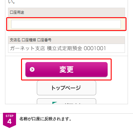
石川県
山梨県
長野県
東海／近畿
岐阜県
静岡県
愛知県
三重県
滋賀県
京都府
大阪府
兵庫県
奈良県
和歌山県
中国／四国
岡山県
広島県
徳島県
STEP
名称が口座に反映されます。
4
香川県
愛媛県