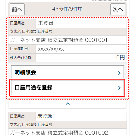
iAEON
AEON Pay
支払・入金・サービス
支払・入金
TOP
AEON Pay
口座振替サービス
自動入金サービス
WEB即時決済サービス
スマホ決済アプリ
公営競技
サービス
Myステージ
相続・税務のご相談
電子マネーWAON
セキュリティ
インボイス
その他サービス
手数料
金利
キャンペーン