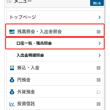
NISA
金銭信託
金銭信託のしくみ
取扱商品一覧
iDeCo・国民年金基金
iDeCo（個人型確定拠出年金）
国民年金基金
ロボアドバイザークラウドファンディング
TOP
WealthNavi for イオン銀行（ロボアドバイザー）
funds
まいクラウドファンディング
ローン
住宅ローン
新規お借入れの方
お借換えの方
フラット35
リ・バース60
カードローン
目的別ローン
目的別ローンマイページ