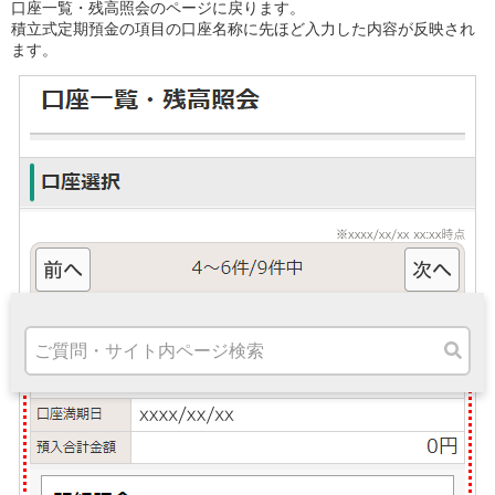
口座一覧・残高照会のページに戻ります。
高知県
積立式定期預金の項目の口座名称に先ほど入力した内容が反映され
九州・沖縄
ます。
福岡県
熊本県
宮崎県
鹿児島県
沖縄県
オンライン相談専用
ATM
ATMサービス
ATM検索
お客さまサポート
タマルWeb
セミナー
安全にご利用いただくために
パンフレット