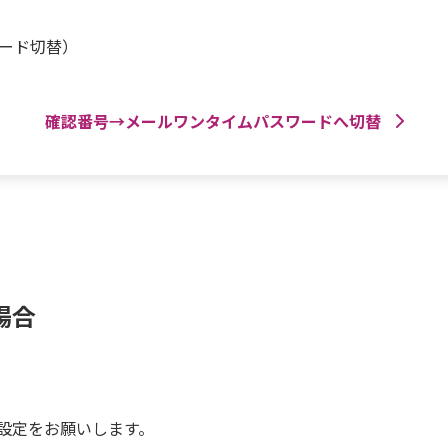
ード切替）
確認番号→メールワンタイムパスワードへ切替
場合
設定をお願いします。