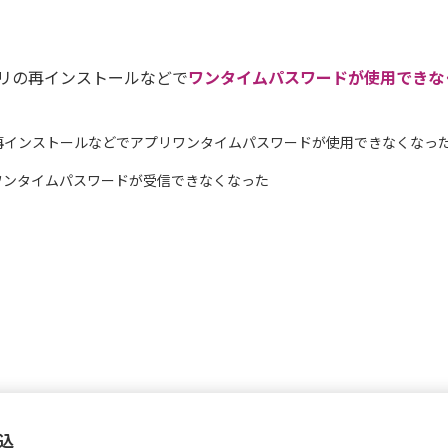
リの再インストールなどで
ワンタイムパスワードが使用できな
再インストールなどでアプリワンタイムパスワードが使用できなくなっ
ワンタイムパスワードが受信できなくなった
込