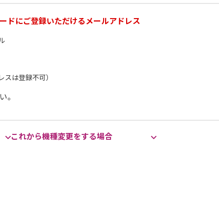
ードにご登録いただけるメールアドレス
ル
アドレスは登録不可）
い。
これから機種変更をする場合