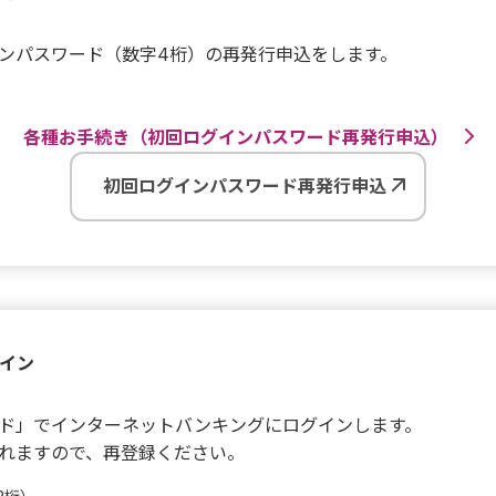
ンパスワード（数字4桁）の再発行申込をします。
各種お手続き（初回ログインパスワード再発行申込）
初回ログインパスワード再発行申込
イン
ド」でインターネットバンキングにログインします。
れますので、再登録ください。