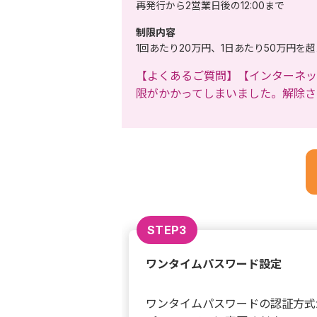
再発行から2営業日後の12:00まで
制限内容
1回あたり20万円、1日あたり50万円を
【よくあるご質問】【インターネ
限がかかってしまいました。解除さ
STEP3
ワンタイムパスワード設定
ワンタイムパスワードの認証方式