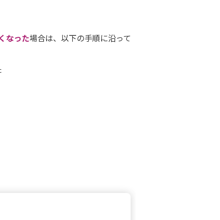
くなった
場合は、以下の手順に沿って
た