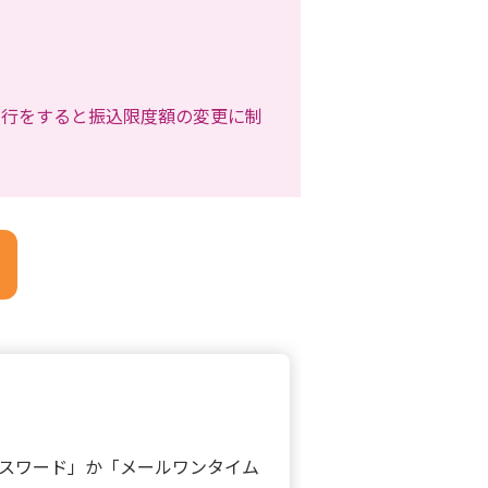
発行をすると振込限度額の変更に制
スワード」か「メールワンタイム