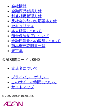
会社情報
金融商品勧誘方針
利益相反管理方針
反社会的勢力対応基本方針
セキュリティ
本人確認について
預金保険制度について
金融円滑化への取組について
商品概要説明書一覧
規定集
金融機関コード：0040
支店名について
プライバシーポリシー
このサイトの利用について
サイトマップ
© 2007 AEON Bank,Ltd.