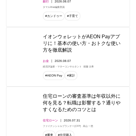
銀行
2026.08.07
タマルWeb編集部員
#カンドゥー
#子育て
イオンウォレットがAEON Payアプ
リに！基本の使い方・おトクな使い
方を徹底解説
お金
2026.08.07
経済評論家・マネーコンサルタント
頼藤 太希
#AEON Pay
#家計
住宅ローンの審査基準は年収以外に
何を見る？転職は影響する？通りや
すくなるためのコツとは
住宅ローン
2026.07.31
ファイナンシャルプランナー(CFP)
高山 一恵
#審査
#住宅購入