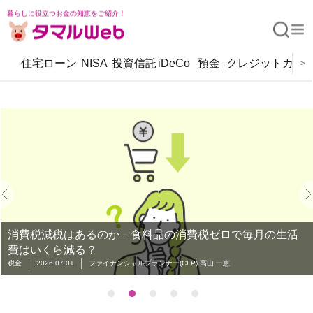
暮らしに役立つお金の知恵をご紹介！
住宅ローン
NISA
投資信託
iDeCo
預金
クレジットカー
>
消費税減税はあるのか－食料品の消費税ゼロで毎月の生活
費はいくら減る？
税金
2026.07.01
ファイナンシャルプランナー(CFP) 高山 一恵