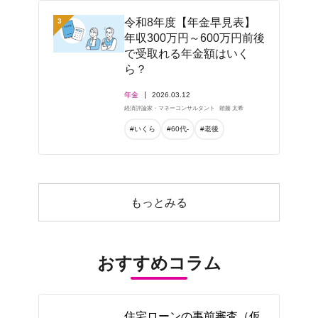
令和8年度【年金早見表】
3
年収300万円～600万円前後
で受取れる年金額はいく
ら？
年金
2026.03.12
経済評論家・マネーコンサルタント
頼藤 太希
#いくら
#60代-
#老後
もっとみる
おすすめコラム
住宅ローンの事前審査（仮