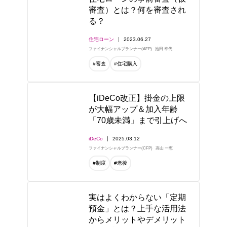
審査）とは？何を審査され
る？
住宅ローン
2023.06.27
ファイナンシャルプランナー(AFP)
池田 幸代
#審査
#住宅購入
【iDeCo改正】掛金の上限
が大幅アップ＆加入年齢
「70歳未満」まで引上げへ
iDeCo
2025.03.12
ファイナンシャルプランナー(CFP)
高山 一恵
#制度
#老後
実はよくわからない「定期
預金」とは？上手な活用法
からメリットやデメリット