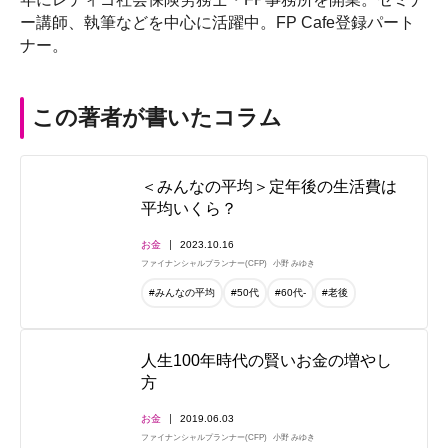
ー講師、執筆などを中心に活躍中。FP Cafe登録パート
ナー。
この著者が書いたコラム
＜みんなの平均＞定年後の生活費は
平均いくら？
お金
2023.10.16
ファイナンシャルプランナー(CFP)
小野 みゆき
#みんなの平均
#50代
#60代-
#老後
人生100年時代の賢いお金の増やし
方
お金
2019.06.03
ファイナンシャルプランナー(CFP)
小野 みゆき