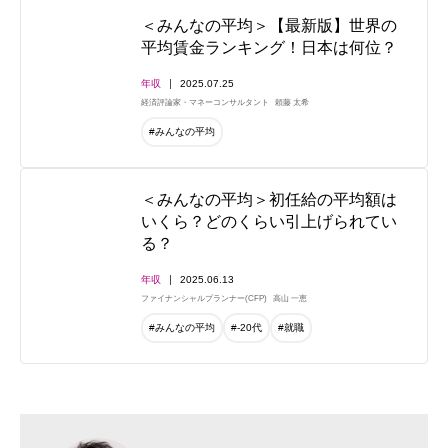
＜みんなの平均＞【最新版】世界の
平均賃金ランキング！日本は何位？
年収
2025.07.25
経済評論家・マネーコンサルタント
頼藤 太希
#みんなの平均
＜みんなの平均＞初任給の平均額は
いくら？どのくらい引上げられてい
る？
年収
2025.06.13
ファイナンシャルプランナー(CFP)
高山 一恵
#みんなの平均
#-20代
#就職