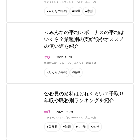
ファイナンシャルプランナー(CFP)
高山 一恵
#みんなの平均
#就職
#家計
＜みんなの平均＞ボーナスの平均は
いくら？業種別の支給額やオススメ
の使い道を紹介
年収
2025.11.28
経済評論家・マネーコンサルタント
頼藤 太希
#みんなの平均
#就職
公務員の給料はどれくらい？手取り
年収や職務別ランキングを紹介
年収
2025.08.29
ファイナンシャルプランナー(CFP)
高山 一恵
#公務員
#就職
#-20代
#30代