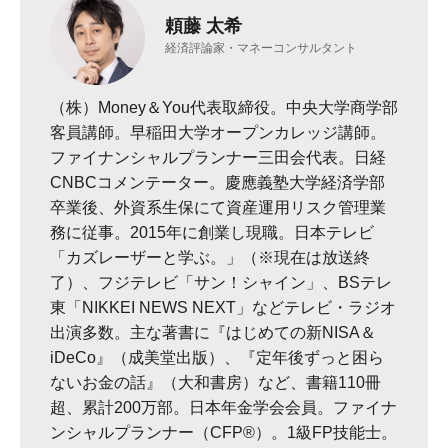
頼藤 太希
経済評論家・マネーコンサルタント
（株）Money＆You代表取締役。中央大学商学部
客員講師。早稲田大学オープンカレッジ講師。
ファイナンシャルプランナー三田会代表。日経
CNBCコメンテーター。慶應義塾大学経済学部
卒業後、外資系生保にて資産運用リスク管理業
務に従事。2015年に創業し現職。日本テレビ
「カズレーザーと学ぶ。」（※現在は放送終
了）、フジテレビ「サン！シャイン」、BSテレ
東「NIKKEI NEWS NEXT」などテレビ・ラジオ
出演多数。主な著書に『はじめての新NISA＆
iDeCo』（成美堂出版）、『定年後ずっと困ら
ないお金の話』（大和書房）など、書籍110冊
超、累計200万部。日本年金学会会員。ファイナ
ンシャルプランナー（CFP®）。1級FP技能士。