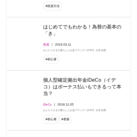
#投資方法
はじめてでもわかる！為替の基本の
「き」
投資
2019.03.11
おふたりさまの暮らしとお金プランナー(CFP)
辻本 由香
#初心者
個人型確定拠出年金iDeCo（イデ
コ）はボーナス払いもできるって本
当？
iDeCo
2018.11.05
おふたりさまの暮らしとお金プランナー(CFP)
辻本 由香
#初心者
#老後