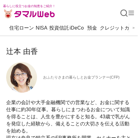
暮らしに役立つお金の知恵をご紹介！
住宅ローン
NISA
投資信託
iDeCo
預金
クレジットカー
>
辻本 由香
おふたりさまの暮らしとお金プランナー(CFP)
企業の会計や大手金融機関での営業など、お金に関する
仕事に約30年従事。暮らしにまつわるお金について知識
を得ることは、人生を豊かにすると知る。43歳で乳がん
を発症した経験から、備えることの大切さを伝える活動
を始める。
現在は奈良で独立系のFP事務所を開業。セミナーを主と