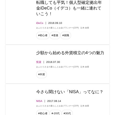
転職しても平気！個人型確定拠出年
金iDeCo（イデコ）も一緒に連れて
いこう！
iDeCo
2018.09.10
おふたりさまの暮らしとお金プランナー(CFP)
辻本 由香
#初心者
#老後
#就職
少額から始める外貨積立の4つの魅力
投資
2018.07.30
おふたりさまの暮らしとお金プランナー(CFP)
辻本 由香
#外貨
今さら聞けない「NISA」ってなに？
NISA
2017.08.14
おふたりさまの暮らしとお金プランナー(CFP)
辻本 由香
#初心者
#-20代
#30代