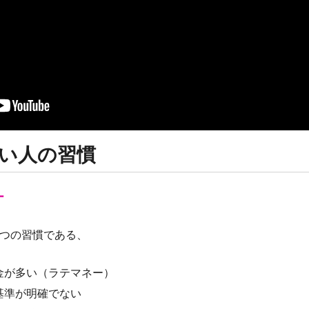
い人の習慣
ー
3つの習慣である、
金が多い（ラテマネー）
基準が明確でない