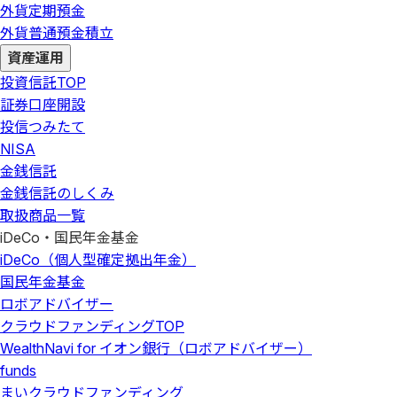
外貨定期預金
外貨普通預金積立
資産運用
投資信託
TOP
証券口座開設
投信つみたて
NISA
金銭信託
金銭信託のしくみ
取扱商品一覧
iDeCo・国民年金基金
iDeCo（個人型確定拠出年金）
国民年金基金
ロボアドバイザー
クラウドファンディング
TOP
WealthNavi for イオン銀行（ロボアドバイザー）
funds
まいクラウドファンディング