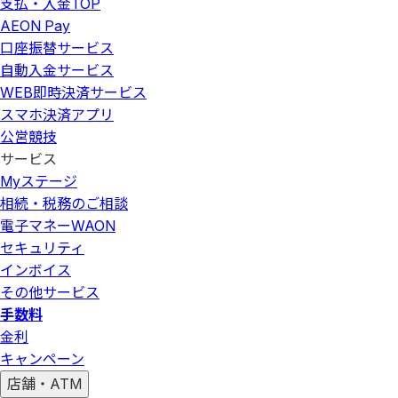
支払・入金
TOP
AEON Pay
口座振替サービス
自動入金サービス
WEB即時決済サービス
スマホ決済アプリ
公営競技
サービス
Myステージ
相続・税務のご相談
電子マネーWAON
セキュリティ
インボイス
その他サービス
手数料
金利
キャンペーン
店舗・ATM