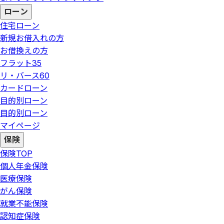
ローン
住宅ローン
新規お借入れの方
お借換えの方
フラット35
リ・バース60
カードローン
目的別ローン
目的別ローン
マイページ
保険
保険
TOP
個人年金保険
医療保険
がん保険
就業不能保険
認知症保険