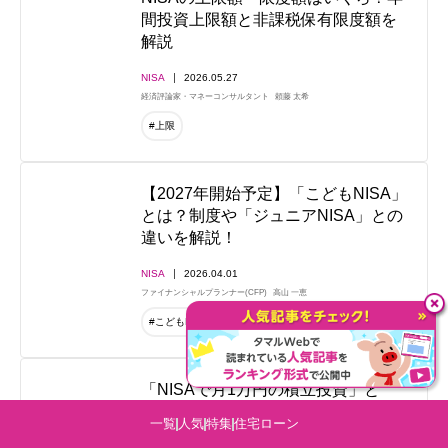
間投資上限額と非課税保有限度額を
解説
NISA
2026.05.27
経済評論家・マネーコンサルタント
頼藤 太希
#上限
【2027年開始予定】「こどもNISA」
とは？制度や「ジュニアNISA」との
違いを解説！
NISA
2026.04.01
ファイナンシャルプランナー(CFP)
高山 一恵
#こどもNISA
#進学
#子育て
「NISAで月1万円の積立投資」と
「月1万円の節約」、10年後にいく
一覧
人気
特集
住宅ローン
ら差がつく？