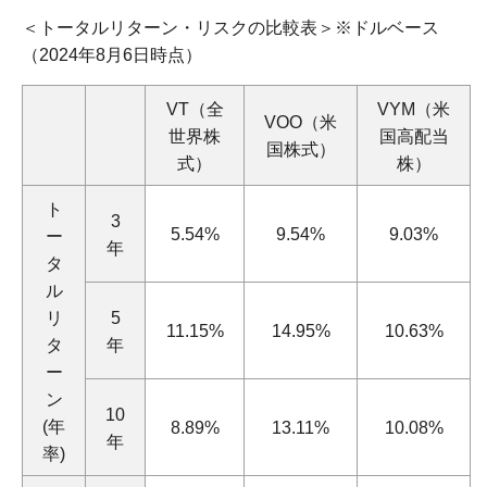
＜トータルリターン・リスクの比較表＞※ドルベース
（2024年8月6日時点）
VT（全
VYM（米
VOO（米
世界株
国高配当
国株式）
式）
株）
ト
3
5.54%
9.54%
9.03%
ー
年
タ
ル
リ
5
11.15%
14.95%
10.63%
タ
年
ー
ン
10
(年
8.89%
13.11%
10.08%
年
率)