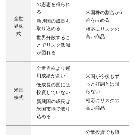
の恩恵を得られ
る
米国株の割合が6
全世
割を占める
新興国の成長も
界株
取り込める
相応にリスクの
式
高い商品
世界分散するこ
とでリスク低減
が図れる
全世界株より運
用成績が高い
米国が今後もず
っと好調とは限
低成長の国には
米国
らない
投資していない
株式
相応にリスクの
新興国の成長は
高い商品
米国市場で取り
込める
分散投資でも値