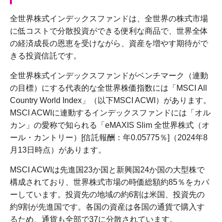
全世界株式インデックスファンドは、全世界の株式市場
に低コストで分散投資ができる便利な商品で、世界全体
の経済成長の恩恵を受けながら、資産を増やす期待がで
きる投資信託です。
全世界株式インデックスファンドがベンチマーク（連動
の目標）にする代表的な全世界株価指数には「MSCI All
Country World Index」（以下MSCI ACWI）があります。
MSCI ACWIに連動するインデックスファンドには「オル
カン」の愛称で知られる「eMAXIS Slim 全世界株式（オ
ール・カントリー）[信託報酬：年0.05775％]（2024年8
月13日時点）があります。
MSCI ACWIは先進国23か国と新興国24か国の大型株で
構成されており、世界株式市場の時価総額約85％をカバ
ーしています。投資先の地域の約6割は米国、投資先の
約9割が先進国です。各国の資産は各国の通貨で購入す
るため、通貨も全部で37に分散されています。