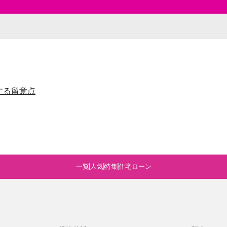
する留意点
一覧
人気
特集
住宅ローン