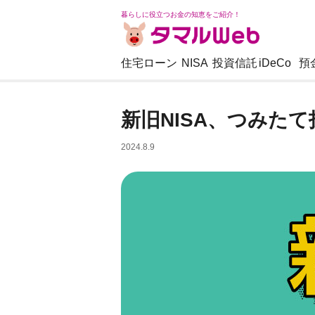
暮らしに役立つお金の知恵をご紹介！
住宅ローン
NISA
投資信託
iDeCo
預
新旧NISA、つみた
2024.8.9