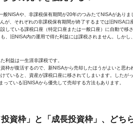
一般NISAや、非課税保有期間が20年のつみたてNISAがありまし
せんが、それぞれの非課税保有期間が終了するまでは旧NISA
が開設している課税口座（特定口座または一般口座）に自動で移
ても、旧NISA内の運用で得た利益には課税されません。しか
れた利益は一生涯非課税です。
投資枠が復活するので、新NISAから売却したほうがよいと思
続けていると、資産が課税口座に移されてしまいます。したがっ
まっている旧NISAから優先して売却する方法もあります。
たて投資枠」と「成長投資枠」、どち