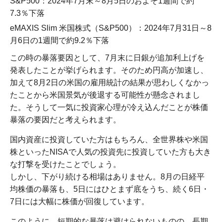
S&P500：2024年7月末～8月5日のおよそ1週間で約
7.3％下落
eMAXIS Slim 米国株式（S&P500）：2024年7月31日～8
月6日の1週間で約9.2％下落
この時の暴落要因として、7月末に日銀が追加利上げを
発表したことが挙げられます。そのため円高が加速し、
加えて8月2日の米国の雇用統計の結果が思わしくなかっ
たことから米国景気が後退する可能性が懸念されまし
た。そうして一気に投資家心理が冷え込んだことが株価
暴落の要因だと考えられます。
国内資産に投資していた方はもちろん、全世界株や米国
株といったNISAで人気の投資先に投資していた方も大き
な打撃を受けたことでしょう。
しかし、下がり続ける相場はありません。8月の日経平
均株価の暴落も、5日にはひとまず底をうち、続く6日・
7日には大幅に株価が回復しています。
このように、短期的な暴落は避けられないものの、長期