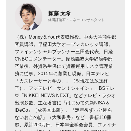
頼藤 太希
経済評論家・マネーコンサルタント
（株）Money＆You代表取締役。中央大学商学部
客員講師。早稲田大学オープンカレッジ講師。
ファイナンシャルプランナー三田会代表。日経
CNBCコメンテーター。慶應義塾大学経済学部
卒業後、外資系生保にて資産運用リスク管理業
務に従事。2015年に創業し現職。日本テレビ
「カズレーザーと学ぶ。」（※現在は放送終
了）、フジテレビ「サン！シャイン」、BSテレ
東「NIKKEI NEWS NEXT」などテレビ・ラジオ
出演多数。主な著書に『はじめての新NISA＆
iDeCo』（成美堂出版）、『定年後ずっと困ら
ないお金の話』（大和書房）など、書籍110冊
超、累計200万部。日本年金学会会員。ファイナ