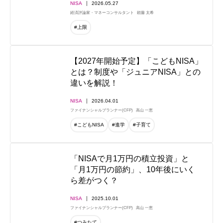
NISA
2026.05.27
経済評論家・マネーコンサルタント
頼藤 太希
#上限
【2027年開始予定】「こどもNISA」
とは？制度や「ジュニアNISA」との
違いを解説！
NISA
2026.04.01
ファイナンシャルプランナー(CFP)
高山 一恵
#こどもNISA
#進学
#子育て
「NISAで月1万円の積立投資」と
「月1万円の節約」、10年後にいく
ら差がつく？
NISA
2025.10.01
ファイナンシャルプランナー(CFP)
高山 一恵
#つみたて