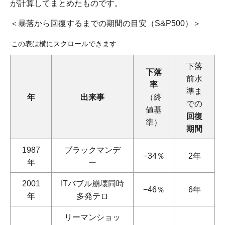
が計算してまとめたものです。
＜暴落から回復するまでの期間の目安（S&P500）＞
この表は横にスクロールできます
下落
下落
前水
率
準ま
年
出来事
（終
での
値基
回復
準）
期間
1987
ブラックマンデ
−34％
2年
年
ー
2001
ITバブル崩壊同時
−46％
6年
年
多発テロ
リーマンショッ