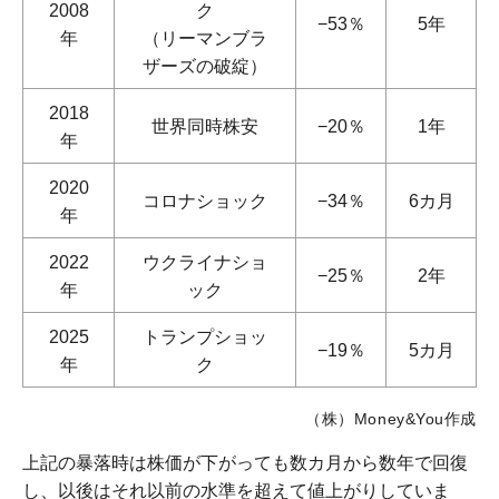
2008
ク
−53％
5年
年
（リーマンブラ
ザーズの破綻）
2018
世界同時株安
−20％
1年
年
2020
コロナショック
−34％
6カ月
年
2022
ウクライナショ
−25％
2年
年
ック
2025
トランプショッ
−19％
5カ月
年
ク
（株）Money&You作成
上記の暴落時は株価が下がっても数カ月から数年で回復
し、以後はそれ以前の水準を超えて値上がりしていま