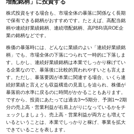
増配銘柄」に投資する
株式投資をする場合も、市場全体の暴落に関係なく長期
で保有できる銘柄がおすすめです。たとえば、高配当銘
柄や連続好業績銘柄、連続増配銘柄、高PBR/高ROE企
業の銘柄などです。
株価の暴落時には、どんなに業績のよい「連続好業績銘
柄」でも、市場全体の下落につられて一時的に下落しま
す。しかし、連続好業績銘柄は本業でしっかり稼げてい
る企業なので、暴落後に比較的買われやすいとも言えま
す。ただし、暴落要因が本業に関連する場合、いくら連
続好業績と言えども収益構造の見直しを迫られ、株価が
暴落前の水準に戻るのに時間がかかることもあります。
ですから、投資にあたっては過去3〜5期分、予測1〜2期
分の売上高・営業利益が右肩上がりになっているかをチ
ェックしましょう。売上高・営業利益が両方とも増えて
いるということは、本業でしっかりと稼げ、事業を拡大
できていることを表します。