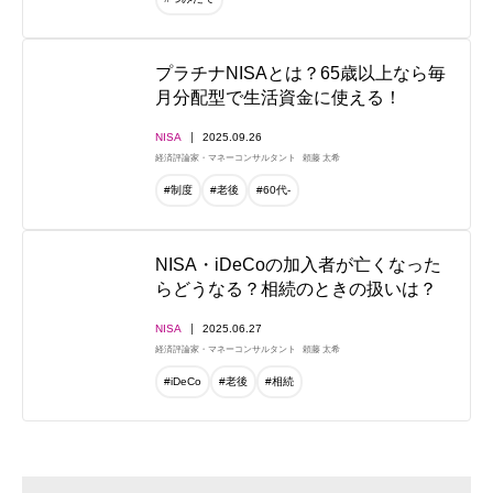
プラチナNISAとは？65歳以上なら毎
月分配型で生活資金に使える！
NISA
2025.09.26
経済評論家・マネーコンサルタント
頼藤 太希
#制度
#老後
#60代-
NISA・iDeCoの加入者が亡くなった
らどうなる？相続のときの扱いは？
NISA
2025.06.27
経済評論家・マネーコンサルタント
頼藤 太希
#iDeCo
#老後
#相続