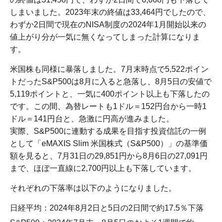
しまいました。2023年末の終値は33,464円でしたので、
わずか2日間で現在のNISA制度の2024年1月開始以来の
値上がり分が一気に無くなってしまった計算になりま
す。
米国株も同様に暴落しました。7月末時点で5,522ポイン
トだったS&P500は8月に入ると急落し、8月5日の安値で
5,119ポイントと、一気に400ポイント以上も下落したの
です。この間、為替レートも1ドル＝152円台から一時1
ドル＝141円台と、急激に円高が進みました。
実際、S&P500に連動する成果を目指す投資信託の一例
として「eMAXIS Slim 米国株式（S&P500）」の基準価
額を見ると、7月31日の29,851円から8月6日の27,091円
まで、ほぼ一直線に2,700円以上も下落しています。
それぞれの下落率は以下のようになりました。
日経平均：2024年8月2日と5日の2日間で約17.5％下落