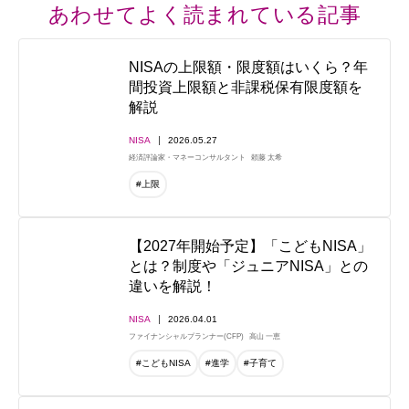
あわせてよく読まれている記事
NISAの上限額・限度額はいくら？年
間投資上限額と非課税保有限度額を
解説
NISA
2026.05.27
経済評論家・マネーコンサルタント
頼藤 太希
#上限
【2027年開始予定】「こどもNISA」
とは？制度や「ジュニアNISA」との
違いを解説！
NISA
2026.04.01
ファイナンシャルプランナー(CFP)
高山 一恵
#こどもNISA
#進学
#子育て