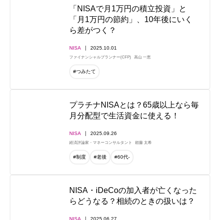
「NISAで月1万円の積立投資」と
「月1万円の節約」、10年後にいく
ら差がつく？
NISA
2025.10.01
ファイナンシャルプランナー(CFP)
高山 一恵
#つみたて
プラチナNISAとは？65歳以上なら毎
月分配型で生活資金に使える！
NISA
2025.09.26
経済評論家・マネーコンサルタント
頼藤 太希
#制度
#老後
#60代-
NISA・iDeCoの加入者が亡くなった
らどうなる？相続のときの扱いは？
NISA
2025.06.27