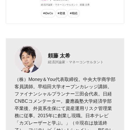
経済評論家・マネーコンサルタント
頼藤 太希
#iDeCo
#老後
#相続
頼藤 太希
経済評論家・マネーコンサルタント
（株）Money＆You代表取締役。中央大学商学部
客員講師。早稲田大学オープンカレッジ講師。
ファイナンシャルプランナー三田会代表。日経
CNBCコメンテーター。慶應義塾大学経済学部
卒業後、外資系生保にて資産運用リスク管理業
務に従事。2015年に創業し現職。日本テレビ
「カズレーザーと学ぶ。」（※現在は放送終