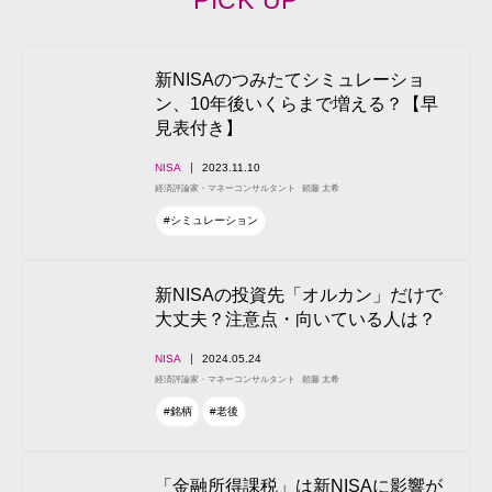
新NISAのつみたてシミュレーショ
ン、10年後いくらまで増える？【早
見表付き】
NISA
2023.11.10
経済評論家・マネーコンサルタント
頼藤 太希
#シミュレーション
新NISAの投資先「オルカン」だけで
大丈夫？注意点・向いている人は？
NISA
2024.05.24
経済評論家・マネーコンサルタント
頼藤 太希
#銘柄
#老後
「金融所得課税」は新NISAに影響が