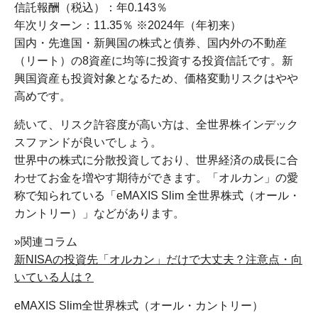
信託報酬（税込）：年0.143％
年次リターン：11.35％ ※2024年（年初来）
国内・先進国・新興国の株式と債券、国内外の不動産
（リート）の8資産に均等に投資する投資信託です。新
興国資産も投資対象となるため、価格変動リスクはやや
高めです。
続いて、リスク許容度が高い方は、全世界株インデック
スファンドが良いでしょう。
世界中の株式に分散投資しており、世界経済の成長に合
わせてお金を増やす期待ができます。「オルカン」の愛
称で知られている「eMAXIS Slim 全世界株式（オール・
カントリー）」などがあります。
»関連コラム
新NISAの投資先「オルカン」だけで大丈夫？注意点・向
いている人は？
eMAXIS Slim全世界株式（オール・カントリー）