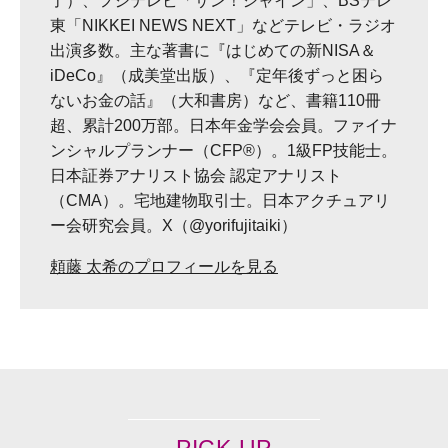
了）、フジテレビ「サン！シャイン」、BSテレ
東「NIKKEI NEWS NEXT」などテレビ・ラジオ
出演多数。主な著書に『はじめての新NISA＆
iDeCo』（成美堂出版）、『定年後ずっと困ら
ないお金の話』（大和書房）など、書籍110冊
超、累計200万部。日本年金学会会員。ファイナ
ンシャルプランナー（CFP®）。1級FP技能士。
日本証券アナリスト協会 認定アナリスト
（CMA）。宅地建物取引士。日本アクチュアリ
ー会研究会員。X（@yorifujitaiki）
頼藤 太希のプロフィールを見る
PICK UP