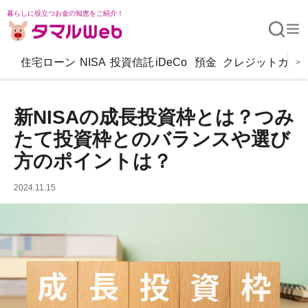
暮らしに役立つお金の知恵をご紹介！
住宅ローン
NISA
投資信託
iDeCo
預金
クレジットカー
>
新NISAの成長投資枠とは？つみ
たて投資枠とのバランスや選び
方のポイントは？
2024.11.15