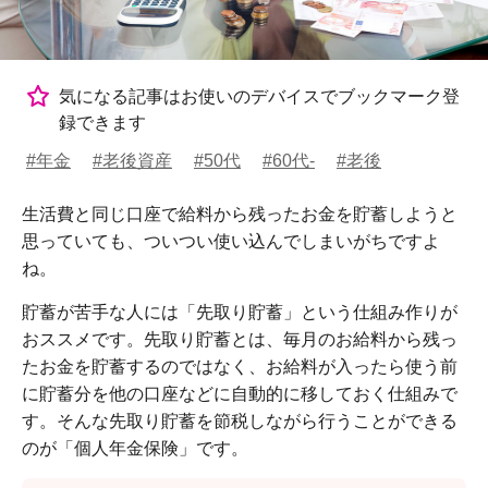
気になる記事はお使いのデバイスでブックマーク登
録できます
#年金
#老後資産
#50代
#60代-
#老後
生活費と同じ口座で給料から残ったお金を貯蓄しようと
思っていても、ついつい使い込んでしまいがちですよ
ね。
貯蓄が苦手な人には「先取り貯蓄」という仕組み作りが
おススメです。先取り貯蓄とは、毎月のお給料から残っ
たお金を貯蓄するのではなく、お給料が入ったら使う前
に貯蓄分を他の口座などに自動的に移しておく仕組みで
す。そんな先取り貯蓄を節税しながら行うことができる
のが「個人年金保険」です。