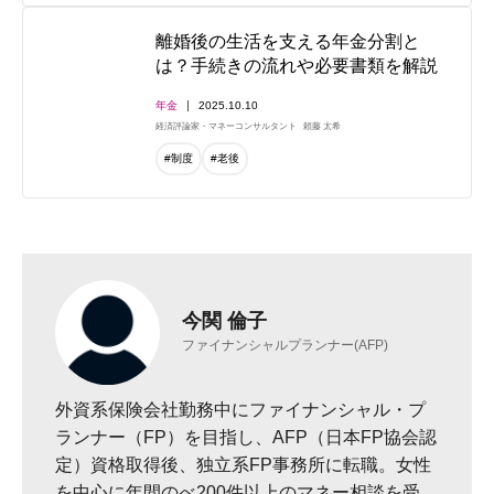
離婚後の生活を支える年金分割と
は？手続きの流れや必要書類を解説
年金
2025.10.10
経済評論家・マネーコンサルタント
頼藤 太希
#制度
#老後
今関 倫子
ファイナンシャルプランナー(AFP)
外資系保険会社勤務中にファイナンシャル・プ
ランナー（FP）を目指し、AFP（日本FP協会認
定）資格取得後、独立系FP事務所に転職。女性
を中心に年間のべ200件以上のマネー相談を受