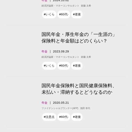
年金
2024.10.02
経済評論家・マネーコンサルタント
頼藤 太希
#いくら
#60代-
#老後
国民年金・厚生年金の「一生涯の」
保険料と年金額はどのくらい？
年金
2023.09.29
経済評論家・マネーコンサルタント
頼藤 太希
#いくら
#60代-
#老後
国民年金保険料と国民健康保険料、
未払い・滞納するとどうなるのか
年金
2020.05.21
ファイナンシャルプランナー(AFP)
池田 幸代
#注意点
#60代-
#老後