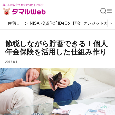
暮らしに役立つお金の知恵をご紹介！
住宅ローン
NISA
投資信託
iDeCo
預金
クレジットカー
>
節税しながら貯蓄できる！個人
年金保険を活用した仕組み作り
2017.8.1