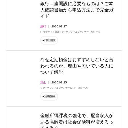
銀行口座開設に必要なものは？ご本
人確認書類から申込方法まで完全ガ
イド
銀行
2026.03.27
FPサテライト所属ファイナンシャルプランナー
黒川 一美
#口座開設
なぜ定期預金はおすすめしないと言
われるのか、理由や向いている人に
ついて解説
預金
2026.03.25
ファイナンシャルプランナー(CFP)
高山 一恵
#定期預金
金融所得課税の強化で、配当収入が
ある高齢者は社会保険料が増えるっ