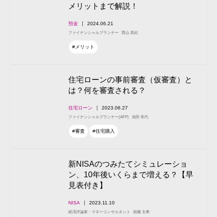
メリットまで解説！
預金
2024.06.21
ファイナンシャルプランナー
西山 美紀
#メリット
住宅ローンの事前審査（仮審査）と
は？何を審査される？
住宅ローン
2023.06.27
ファイナンシャルプランナー(AFP)
池田 幸代
#審査
#住宅購入
新NISAのつみたてシミュレーショ
ン、10年後いくらまで増える？【早
見表付き】
NISA
2023.11.10
経済評論家・マネーコンサルタント
頼藤 太希