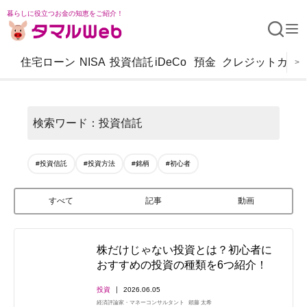
暮らしに役立つお金の知恵をご紹介！
住宅ローン
NISA
投資信託
iDeCo
預金
クレジットカー
>
検索ワード：投資信託
#投資信託
#投資方法
#銘柄
#初心者
すべて
記事
動画
株だけじゃない投資とは？初心者に
おすすめの投資の種類を6つ紹介！
投資
2026.06.05
経済評論家・マネーコンサルタント
頼藤 太希