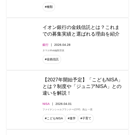
#種類
イオン銀行の金銭信託とは？これま
での募集実績と選ばれる理由を紹介
銀行
2026.04.28
タマルWeb編集部員
#金銭信託
【2027年開始予定】「こどもNISA」
とは？制度や「ジュニアNISA」との
違いを解説！
NISA
2026.04.01
ファイナンシャルプランナー(CFP)
高山 一恵
#こどもNISA
#進学
#子育て