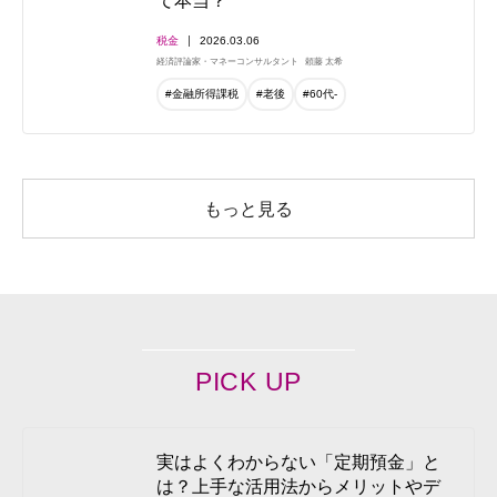
て本当？
税金
2026.03.06
経済評論家・マネーコンサルタント
頼藤 太希
#金融所得課税
#老後
#60代-
もっと見る
PICK UP
実はよくわからない「定期預金」と
は？上手な活用法からメリットやデ