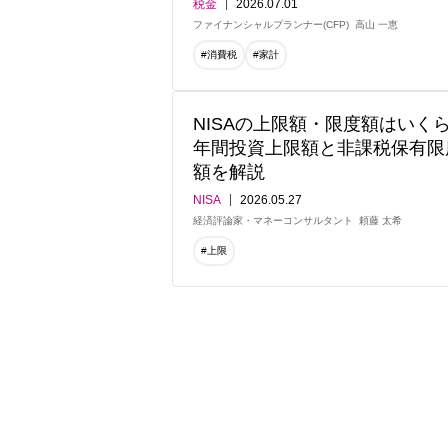
税金
2026.07.01
ファイナンシャルプランナー(CFP)
高山 一恵
#消費税
#家計
NISAの上限額・限度額はいく
年間投資上限額と非課税保有限
額を解説
NISA
2026.05.27
経済評論家・マネーコンサルタント
頼藤 太希
#上限