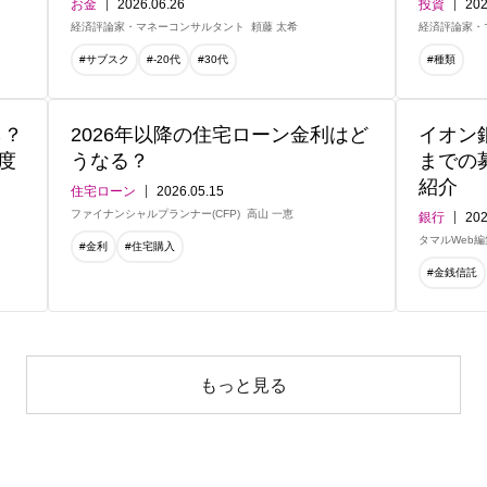
お金
2026.06.26
投資
202
経済評論家・マネーコンサルタント
頼藤 太希
経済評論家・
#サブスク
#-20代
#30代
#種類
ら？
2026年以降の住宅ローン金利はど
イオン
度
うなる？
までの
紹介
住宅ローン
2026.05.15
ファイナンシャルプランナー(CFP)
高山 一恵
銀行
202
タマルWeb
#金利
#住宅購入
#金銭信託
もっと見る