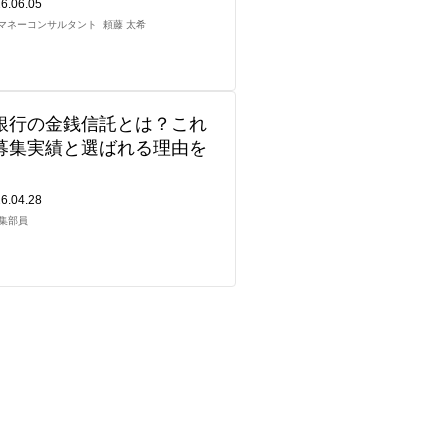
6.06.05
マネーコンサルタント
頼藤 太希
銀行の金銭信託とは？これ
募集実績と選ばれる理由を
6.04.28
編集部員