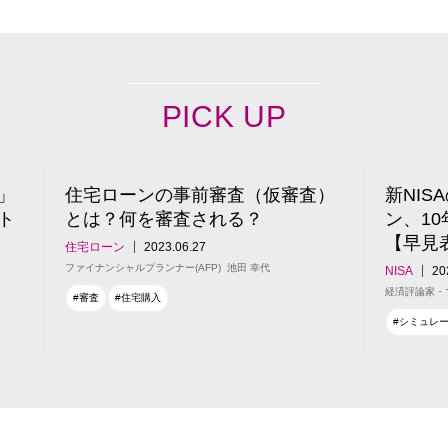
PICK UP
」
住宅ローンの事前審査（仮審査）
新NI
ト
とは？何を審査される？
ン、1
【早見
住宅ローン
2023.06.27
ファイナンシャルプランナー(AFP)
池田 幸代
NISA
20
経済評論家・
#審査
#住宅購入
#シミュレ