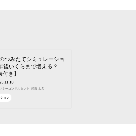
SAのつみたてシミュレーショ
0年後いくらまで増える？
表付き】
23.11.10
マネーコンサルタント
頼藤 太希
ーション