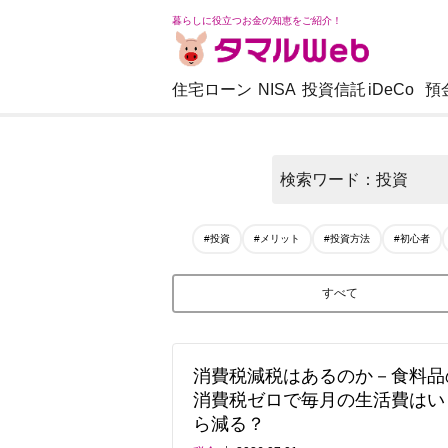
暮らしに役立つお金の知恵をご紹介！
住宅ローン
NISA
投資信託
iDeCo
預
検索ワード：投資
#投資
#メリット
#投資方法
#初心者
すべて
消費税減税はあるのか－食料品
消費税ゼロで毎月の生活費はい
ら減る？