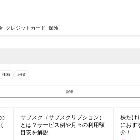
金
クレジットカード
保険
#銘柄
#外貨
記事
の
サブスク（サブスクリプション）
株だけ
く
とは？サービス例や月々の利用額
におす
目安を解説
介！