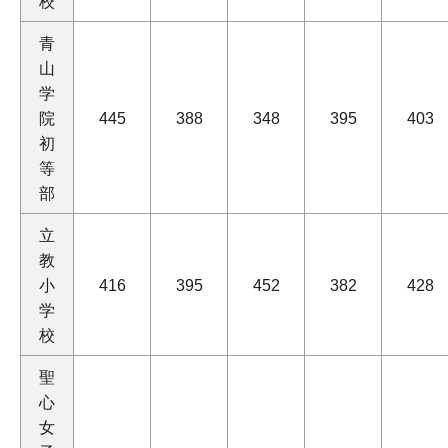
校
青
山
学
院
445
388
348
395
403
初
等
部
立
教
小
416
395
452
382
428
学
校
聖
心
女