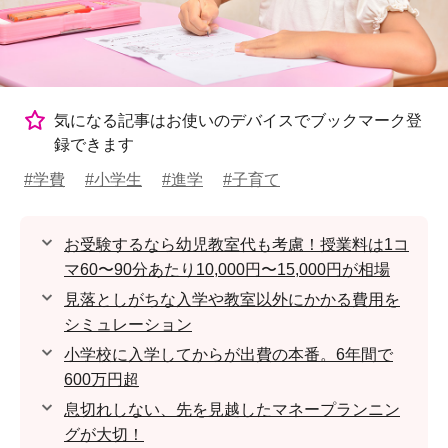
気になる記事はお使いのデバイスでブックマーク登
録できます
#学費
#小学生
#進学
#子育て
お受験するなら幼児教室代も考慮！授業料は1コ
マ60〜90分あたり10,000円〜15,000円が相場
見落としがちな入学や教室以外にかかる費用を
シミュレーション
小学校に入学してからが出費の本番。6年間で
600万円超
息切れしない、先を見越したマネープランニン
グが大切！