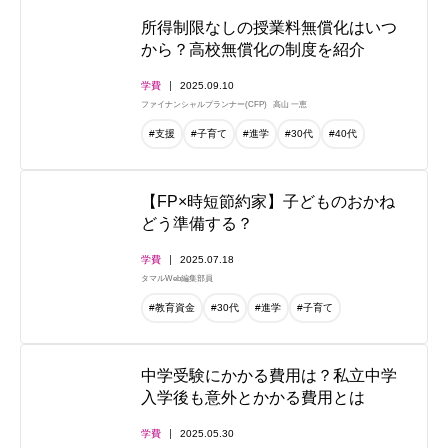
所得制限なしの授業料無償化はいつ
から？高校無償化の制度を紹介
学費
2025.09.10
ファイナンシャルプランナー(CFP)
高山 一恵
#支援
#子育て
#進学
#30代
#40代
【FP×時短節約家】子どものおかね
どう準備する？
学費
2025.07.18
タマルWeb編集部員
#教育資金
#30代
#進学
#子育て
中学受験にかかる費用は？私立中学
入学後も意外とかかる費用とは
学費
2025.05.30