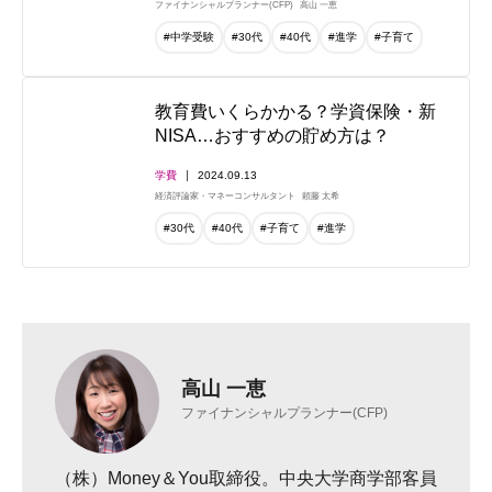
ファイナンシャルプランナー(CFP)
高山 一恵
#中学受験
#30代
#40代
#進学
#子育て
教育費いくらかかる？学資保険・新
NISA…おすすめの貯め方は？
学費
2024.09.13
経済評論家・マネーコンサルタント
頼藤 太希
#30代
#40代
#子育て
#進学
高山 一恵
ファイナンシャルプランナー(CFP)
（株）Money＆You取締役。中央大学商学部客員