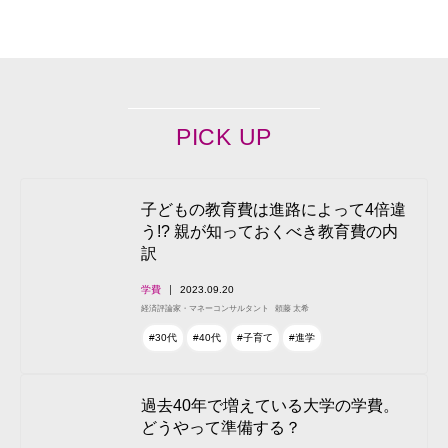
PICK UP
子どもの教育費は進路によって4倍違
う!? 親が知っておくべき教育費の内
訳
学費
2023.09.20
経済評論家・マネーコンサルタント
頼藤 太希
#30代
#40代
#子育て
#進学
過去40年で増えている大学の学費。
どうやって準備する？