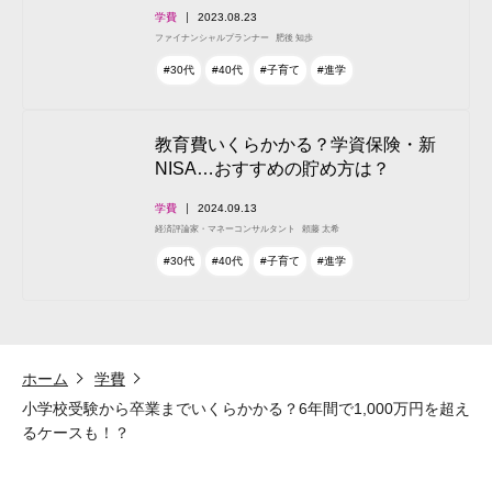
学費
2023.08.23
ファイナンシャルプランナー
肥後 知歩
#30代
#40代
#子育て
#進学
教育費いくらかかる？学資保険・新
NISA…おすすめの貯め方は？
学費
2024.09.13
経済評論家・マネーコンサルタント
頼藤 太希
#30代
#40代
#子育て
#進学
ホーム
学費
小学校受験から卒業までいくらかかる？6年間で1,000万円を超え
るケースも！？