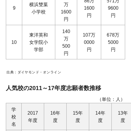
86万
571万
横浜雙葉
万
9
1600
9600
小学校
1600
円
円
円
140
東洋英和
107万
678万
万
10
女学院小
0000
5000
500
学部
円
円
円
出典：ダイヤモンド・オンライン
人気校の2011～17年度志願者数推移
（単位：人）
学
2017
16年
15年
14年
13年
校
年度
度
度
度
度
名