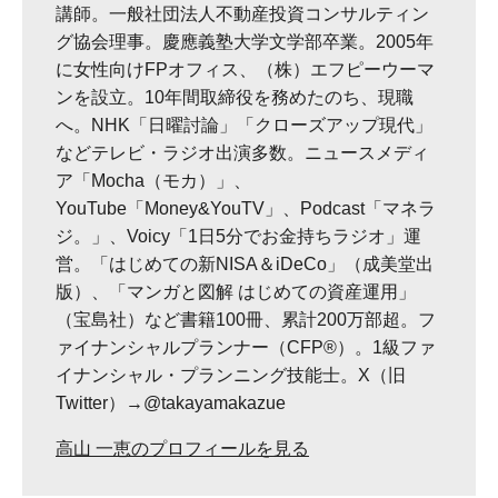
講師。一般社団法人不動産投資コンサルティン
グ協会理事。慶應義塾大学文学部卒業。2005年
に女性向けFPオフィス、（株）エフピーウーマ
ンを設立。10年間取締役を務めたのち、現職
へ。NHK「日曜討論」「クローズアップ現代」
などテレビ・ラジオ出演多数。ニュースメディ
ア「Mocha（モカ）」、
YouTube「Money&YouTV」、Podcast「マネラ
ジ。」、Voicy「1日5分でお金持ちラジオ」運
営。「はじめての新NISA＆iDeCo」（成美堂出
版）、「マンガと図解 はじめての資産運用」
（宝島社）など書籍100冊、累計200万部超。フ
ァイナンシャルプランナー（CFP®）。1級ファ
イナンシャル・プランニング技能士。X（旧
Twitter）→@takayamakazue
高山 一恵のプロフィールを見る