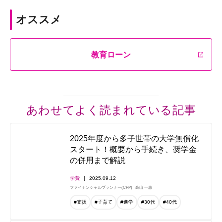
オススメ
教育ローン
あわせてよく読まれている記事
2025年度から多子世帯の大学無償化
スタート！概要から手続き、奨学金
の併用まで解説
学費
2025.09.12
ファイナンシャルプランナー(CFP)
高山 一恵
#支援
#子育て
#進学
#30代
#40代