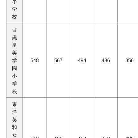
小
学
校
目
黒
星
美
学
548
567
494
436
356
園
小
学
校
東
洋
英
和
女