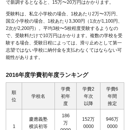
で新調するとなると、15万〜20万円はかかります。
受験料は、私立小学校の場合、1校あたり2万〜3万円、
国立小学校の場合、1校あたり3,300円（1次が1,100円、
2次が2,200円）。平均3校〜5校程度受験するようなの
で、受験料だけで10万円はかかります。複数の学校を受
験する場合、受験日程によっては、滑り止めとして第一
志望ではない学校に納付金を支払わなくてはならない可
能性があります。
2016年度学費初年度ランキング
学費
学費2
学費6
順
学校名
初年
年次
年間
位
度
以降
推定
186
慶應義塾
152万
946万
万
1
横浜初等
0000
0000