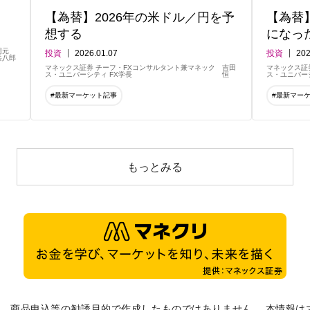
【為替】2026年の米ドル／円を予
【為替
想する
になっ
岡元
投資
2026.01.07
投資
202
兵八郎
マネックス証券 チーフ・FXコンサルタント兼マネック
吉田
マネックス証
ス・ユニバーシティ FX学長
恒
ス・ユニバーシ
#最新マーケット記事
#最新マー
もっとみる
、商品申込等の勧誘目的で作成したものではありません。 本情報は