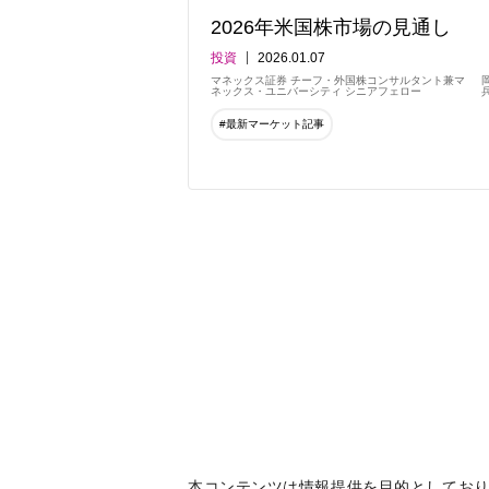
2026年米国株市場の見通し
投資
2026.01.07
マネックス証券 チーフ・外国株コンサルタント兼マ
ネックス・ユニバーシティ シニアフェロー
#最新マーケット記事
本コンテンツは情報提供を目的としており