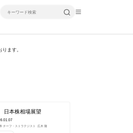
キーワード検索
おります。
年 日本株相場展望
6.01.07
券 チーフ・ストラテジスト
広木 隆