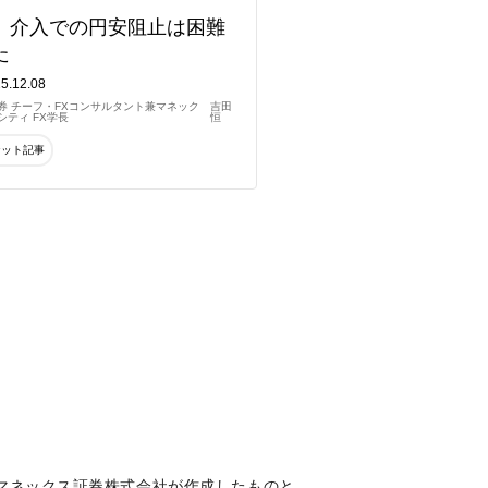
】介入での円安阻止は困難
た
5.12.08
券 チーフ・FXコンサルタント兼マネック
吉田
ティ FX学長
恒
ケット記事
マネックス証券株式会社が作成したものと