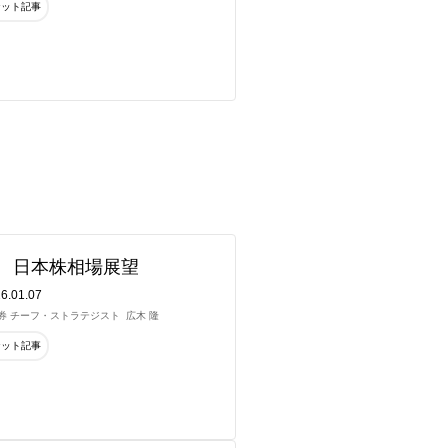
ケット記事
年 日本株相場展望
6.01.07
券 チーフ・ストラテジスト
広木 隆
ケット記事