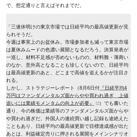
で、想定通りと言えばそれまでだ。
「三連休明けの東京市場では日経平均の最高値更新が見
られそうだ。
今週は事実上のお盆休み。市場参加者も減って東京市場
は夏休みムードの色濃い展開となるだろう。決算発表が
一巡し、材料不足感が否めないものの、材料難・薄商い
のなか、意外高となることも珍しくないので、日経平均
は最高値更新のあと、どこまで高値を追えるかが注目さ
れる。
しかし、ストラテジーレポート（8月6日付
『日経平均4
万円はファンダメンタルズ面からやや買われ過ぎ 上値
追いには業績モメンタムの向上が必要』
）でも書いた
通り、今の株価は業績等のファンダメンタルズ面からや
や買われ過ぎだ。外国人の連続買い越し記録も途絶えた
こともあり、日経平均の最高値更新で目標達成感が出た
あとは、利益確定売りに押される展開をメインシナリオ