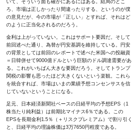
いて、そういう面も確かにあるにはある。結局のとこ
ろ、市場は正しかったり間違ったりする、というのが僕
の意見だが、今の市場が「正しい」とすれば、それはど
のように正当化されるのだろう。
金利は上がっていない。これはサポート要因だ。そして
前回述べた通り、為替が円安基調を維持している。円安
の背景としては前回のレポートで述べた米国への投融資
＝日韓併せて9000億ドルという巨額のドル調達需要があ
る。これがいちばん大きな要因だろう。そしてトランプ
関税の影響も思ったほど大きくないという楽観。これら
を統合すれば、市場はいまの業績予想コンセンサスを信
じていないということになる。
足元、日本経済新聞社ベースの日経平均の予想EPS（1
株当たり純利益）は前期比マイナス6％である。この
EPSを長期金利1.5％（＋リスクプレミアム）で割り引く
と、日経平均の理論株価は3万7650円程度である。