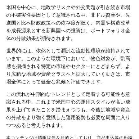
米国を中心に、地政学リスクや外交問題が引き続き市場
の不確実性要因として意識される中、非ドル資産や、先
進国と比べ財政政策への依存度が低く、内需や構造改革
を成長源泉とする新興国への投資は、ポートフォリオ全
体の分散効果が期待されます。
世界的には、依然として潤沢な流動性環境が維持されて
います。このような環境下において、物色対象が、割高
感も指摘される特定の市場やセクターにとどまらず、よ
り広範な地域や資産クラスへと拡大していく動きは、市
場全体にとって健全な兆候と評価できます。
この流れが中期的なトレンドとして定着する可能性も意
識される中、これまで米国中心の運用スタイルが高い成
果を上げてきたことを踏まえつつも、今後は地域や資産
の分散をより強く意識した運用姿勢も必要な局面に入り
つつあると考えられます。
本コンテンツは情報提供を目的としており、商品申込等の勧誘