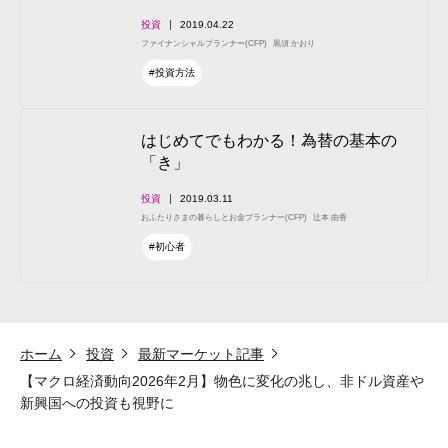
投資
2019.04.22
ファイナンシャルプランナー(CFP)
黒須 かおり
#投資方法
はじめてでもわかる！為替の基本の
「き」
投資
2019.03.11
おふたりさまの暮らしとお金プランナー(CFP)
辻本 由香
#初心者
ホーム
投資
最新マーケット記事
【マクロ経済動向2026年2月】物色に変化の兆し、非ドル資産や
新興国への投資も視野に