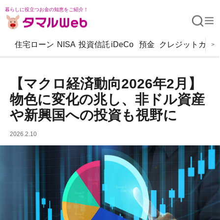
暮らしに役立つお金の知恵をご紹介！
住宅ローン
NISA
投資信託
iDeCo
預金
クレジットカー
>
【マクロ経済動向2026年2月】
物色に変化の兆し、非ドル資産
や新興国への投資も視野に
2026.2.10