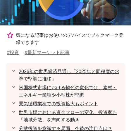
気になる記事はお使いのデバイスでブックマーク登
録できます
#投資
#最新マーケット記事
2026年の世界経済見通し「2025年と同程度の水
準で堅調に推移」
米国株式市場における物色の変化では、素材・
エネルギー業種や小型株が堅調
景気循環業種での投資拡大もポイント
世界市場における資金フローの変化、投資家も
「地域分散」を志向する動き
分散投資を意識する局面、今後の注目点は？