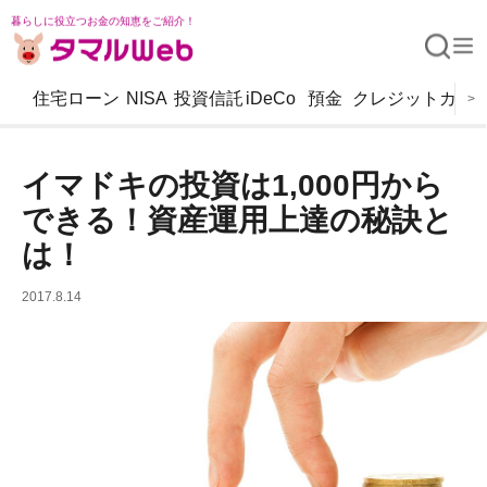
暮らしに役立つお金の知恵をご紹介！
住宅ローン
NISA
投資信託
iDeCo
預金
クレジットカー
>
イマドキの投資は1,000円から
できる！資産運用上達の秘訣と
は！
2017.8.14