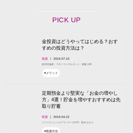
PICK UP
金投資はどうやってはじめる？おす
すめの投資方法は？
投資
2024.07.10
経済評論家・マネーコンサルタント
頼藤 太希
#メリット
定期預金より堅実な「お金の増やし
方」4選！貯金を増やすおすすめは先
取り貯蓄
投資
2019.04.22
ファイナンシャルプランナー(CFP)
黒須 かおり
#投資方法