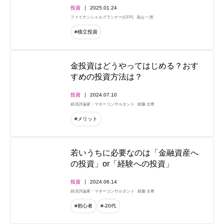
投資
2025.01.24
ファイナンシャルプランナー(CFP)
高山 一恵
#積立投資
金投資はどうやってはじめる？おす
すめの投資方法は？
投資
2024.07.10
経済評論家・マネーコンサルタント
頼藤 太希
#メリット
若いうちに必要なのは「金融資産へ
の投資」or「経験への投資」
投資
2024.06.14
経済評論家・マネーコンサルタント
頼藤 太希
#初心者
#-20代