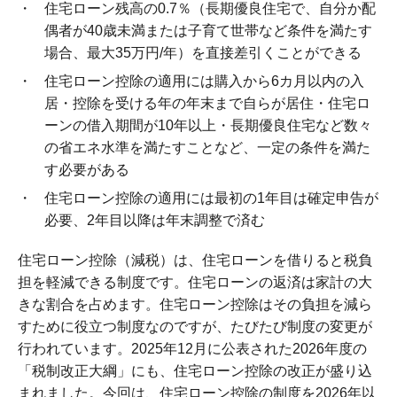
住宅ローン残高の0.7％（長期優良住宅で、自分か配
偶者が40歳未満または子育て世帯など条件を満たす
場合、最大35万円/年）を直接差引くことができる
住宅ローン控除の適用には購入から6カ月以内の入
居・控除を受ける年の年末まで自らが居住・住宅ロ
ーンの借入期間が10年以上・長期優良住宅など数々
の省エネ水準を満たすことなど、一定の条件を満た
す必要がある
住宅ローン控除の適用には最初の1年目は確定申告が
必要、2年目以降は年末調整で済む
住宅ローン控除（減税）は、住宅ローンを借りると税負
担を軽減できる制度です。住宅ローンの返済は家計の大
きな割合を占めます。住宅ローン控除はその負担を減ら
すために役立つ制度なのですが、たびたび制度の変更が
行われています。2025年12月に公表された2026年度の
「税制改正大綱」にも、住宅ローン控除の改正が盛り込
まれました。今回は、住宅ローン控除の制度を2026年以