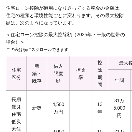
住宅ローン控除が適用になり返ってくる税金の金額は、
住宅の種類と環境性能ごとに変わります。その最大控除
額は、次のようになっています。
＜住宅ローン控除の最大控除額（2025年・一般の世帯の
場合）＞
この表は横にスクロールできます
控
最大
新
借入
住宅
控除
除
築・
限度
区分
率
期
年間
既存
額
間
長期
31万
4,500
13
優良
新築
5,000
万円
年
住宅
円
低炭
素住
3,000
10
21万