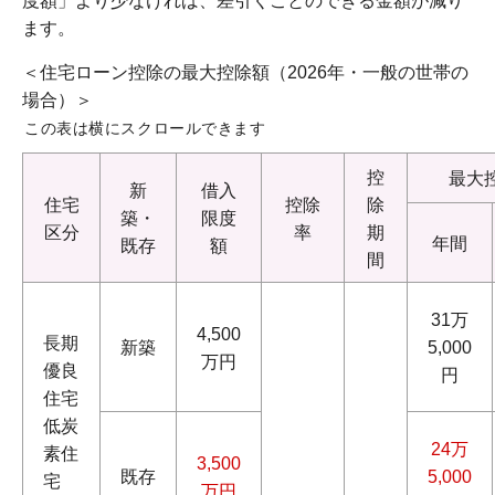
度額」より少なければ、差引くことのできる金額が減り
ます。
＜住宅ローン控除の最大控除額（2026年・一般の世帯の
場合）＞
この表は横にスクロールできます
控
最大
新
借入
住宅
控除
除
築・
限度
区分
率
期
年間
既存
額
間
31万
4,500
長期
新築
5,000
万円
優良
円
住宅
低炭
24万
素住
3,500
既存
5,000
宅
万円