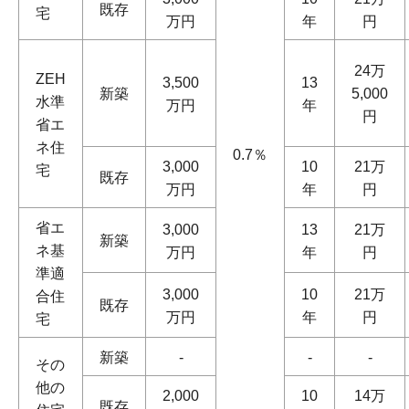
既存
宅
万円
年
円
24万
ZEH
3,500
13
新築
5,000
水準
万円
年
円
省エ
ネ住
0.7％
3,000
10
21万
宅
既存
万円
年
円
省エ
3,000
13
21万
新築
ネ基
万円
年
円
準適
3,000
10
21万
合住
既存
万円
年
円
宅
新築
-
-
-
その
他の
2,000
10
14万
既存