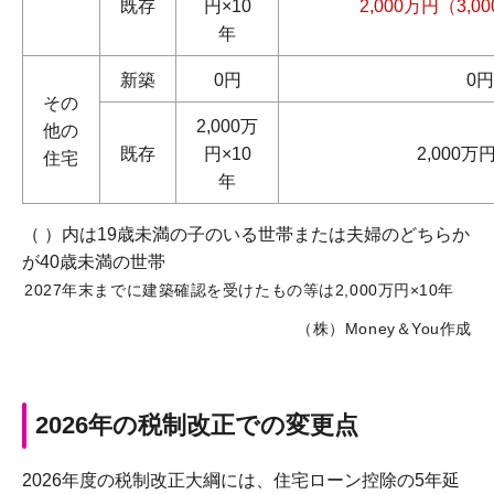
既存
円×10
2,000万円（3,0
年
新築
0円
0円
その
2,000万
他の
既存
円×10
2,000万
住宅
年
（ ）内は19歳未満の子のいる世帯または夫婦のどちらか
が40歳未満の世帯
2027年末までに建築確認を受けたもの等は2,000万円×10年
（株）Money＆You作成
2026年の税制改正での変更点
2026年度の税制改正大綱には、住宅ローン控除の5年延