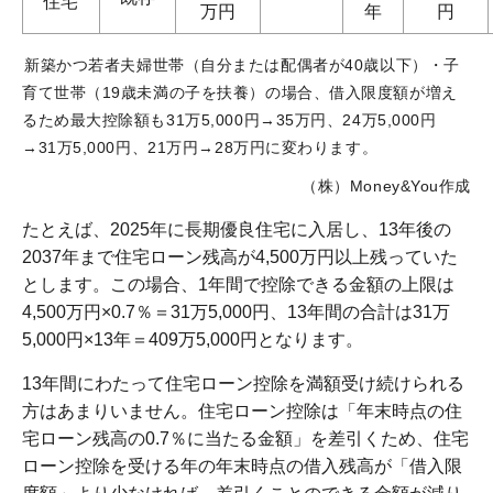
住宅
万円
年
円
新築かつ若者夫婦世帯（自分または配偶者が40歳以下）・子
育て世帯（19歳未満の子を扶養）の場合、借入限度額が増え
るため最大控除額も31万5,000円→35万円、24万5,000円
→31万5,000円、21万円→28万円に変わります。
（株）Money&You作成
たとえば、2025年に長期優良住宅に入居し、13年後の
2037年まで住宅ローン残高が4,500万円以上残っていた
とします。この場合、1年間で控除できる金額の上限は
4,500万円×0.7％＝31万5,000円、13年間の合計は31万
5,000円×13年＝409万5,000円となります。
13年間にわたって住宅ローン控除を満額受け続けられる
方はあまりいません。住宅ローン控除は「年末時点の住
宅ローン残高の0.7％に当たる金額」を差引くため、住宅
ローン控除を受ける年の年末時点の借入残高が「借入限