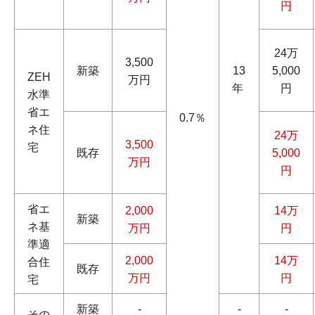
円
24万
3,500
新築
13
5,000
ZEH
万円
年
円
水準
省エ
0.7％
ネ住
24万
3,500
宅
既存
5,000
万円
円
省エ
2,000
14万
新築
ネ基
万円
円
準適
2,000
14万
合住
既存
万円
円
宅
新築
-
-
-
その