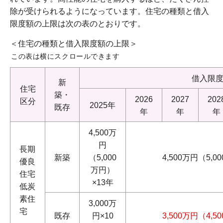
除が受けられるようになっています。住宅の種類と借入
限度額の上限は次の表のとおりです。
＜住宅の種類と借入限度額の上限＞
この表は横にスクロールできます
借入限
新
住宅
築・
2026
2027
202
区分
2025年
既存
年
年
年
4,500万
円
長期
新築
（5,000
4,500万円（5,0
優良
万円）
住宅
×13年
低炭
素住
3,000万
宅
既存
円×10
3,500万円（4,5