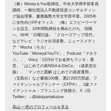
（株）Money＆You取締役。中央大学商学部客員
講師。一般社団法人不動産投資コンサルティン
グ協会理事。慶應義塾大学文学部卒業。2005年
に女性向けFPオフィス、（株）エフピーウーマ
ンを設立。10年間取締役を務めたのち、現職
へ。NHK「日曜討論」「クローズアップ現代」
などテレビ・ラジオ出演多数。ニュースメディ
ア「Mocha（モカ）」、
YouTube「Money&YouTV」、Podcast「マネラ
ジ。」、Voicy「1日5分でお金持ちラジオ」運
営。「はじめての新NISA＆iDeCo」（成美堂出
版）、「マンガと図解 はじめての資産運用」
（宝島社）など書籍100冊、累計200万部超。フ
ァイナンシャルプランナー（CFP®）。1級ファ
イナンシャル・プランニング技能士。X（旧
Twitter）→@takayamakazue
高山 一恵のプロフィールを見る