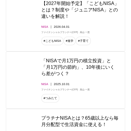
【2027年開始予定】「こどもNISA」
とは？制度や「ジュニアNISA」との
違いを解説！
NISA
2026.04.01
ファイナンシャルプランナー(CFP)
高山 一恵
#こどもNISA
#進学
#子育て
「NISAで月1万円の積立投資」と
「月1万円の節約」、10年後にいく
ら差がつく？
NISA
2025.10.01
ファイナンシャルプランナー(CFP)
高山 一恵
#つみたて
プラチナNISAとは？65歳以上なら毎
月分配型で生活資金に使える！