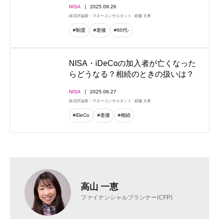
NISA
2025.09.26
経済評論家・マネーコンサルタント
頼藤 太希
#制度
#老後
#60代-
NISA・iDeCoの加入者が亡くなった
らどうなる？相続のときの扱いは？
NISA
2025.06.27
経済評論家・マネーコンサルタント
頼藤 太希
#iDeCo
#老後
#相続
高山 一恵
ファイナンシャルプランナー(CFP)