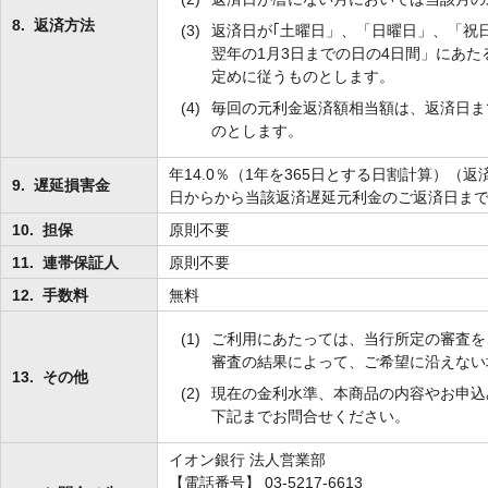
8.
返済方法
(3)
返済日が｢土曜日」、「日曜日」、「祝日
翌年の1月3日までの日の4日間」にあ
定めに従うものとします。
(4)
毎回の元利金返済額相当額は、返済日ま
のとします。
年14.0％（1年を365日とする日割計算）
9.
遅延損害金
日からから当該返済遅延元利金のご返済日ま
10.
担保
原則不要
11.
連帯保証人
原則不要
12.
手数料
無料
(1)
ご利用にあたっては、当行所定の審査を
審査の結果によって、ご希望に沿えない
13.
その他
(2)
現在の金利水準、本商品の内容やお申込
下記までお問合せください。
イオン銀行 法人営業部
【電話番号】 03-5217-6613