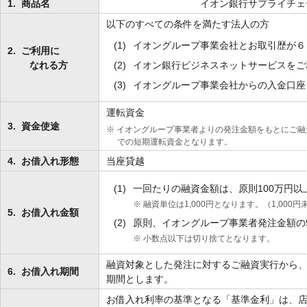
1.
商品名
イオン銀行サプライチェ
以下のすべての条件を満たす法人の方
(1)
イオングループ事業会社とお取引歴が６
2.
ご利用に
なれる方
(2)
イオン銀行ビジネスネットサービスをご
(3)
イオングループ事業会社からの入金口座
運転資金
3.
資金使途
※
イオングループ事業者よりの発注金額をもとにご融
での短期運転資金となります。
4.
お借入れ形態
当座貸越
(1)
一回たりの融資金額は、原則100万円以
※
融資単位は1,000円となります。（1,000
5.
お借入れ金額
(2)
原則、イオングループ事業者発注金額の
※
小数点以下は切り捨てとなります。
融資対象とした発注に対するご融資実行から
6.
お借入れ期間
期間とします。
お借入れ利率の基準となる「基準金利」は、