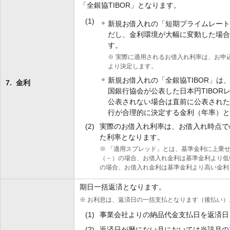
「全銀協TIBOR」となります。
(1)
新規お借入れの「短期プライムレー
だし、金利環境が大幅に変動した場
す。
※
実際に適用されるお借入れ利率は、お申
より決定します。
新規お借入れの「全銀協TIBOR」は
7.
金利
国銀行協会が公表した日本円TIBOR
公表されない場合は直前に公表された
行が合理的に決定する金利（年率）
(2)
実際のお借入れ利率は、お借入れ時点で
た利率となります。
※
「適用スプレッド」とは、基準金利に上乗せ
（－）の場合、お借入れ金利は基準金利より低
の場合、お借入れ金利は基準金利より高い金利
期日一括返済となります。
※
お利息は、返済日の一括支払となります（後払い）
(1)
事業会社よりの納品代金支払日を返済日
(2)
返済日が暦にない月においては当該月の