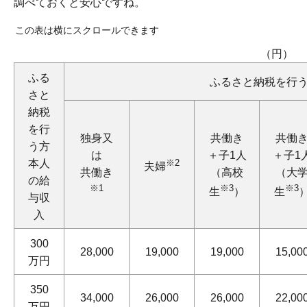
調べておくと安心ですね。
この表は横にスクロールできます
（円）
ふる
ふるさと納税を行
さと
納税
を行
独身又
共働き
共働
う方
は
＋子1人
＋子1
本人
※2
夫婦
共働き
（高校
（大
の給
※1
※3
※3
生
）
生
与収
入
300
28,000
19,000
19,000
15,00
万円
350
34,000
26,000
26,000
22,00
万円